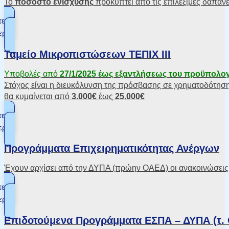
Το
ποσοστό ενίσχυσης
προκύπτει από τις επιλέξιμες δαπάνε
τε
ερα
Ταμείο Μικροπιστώσεων ΤΕΠΙΧ ΙΙΙ
Υποβολές από
27/1/2025 έως εξαντλήσεως του προϋπολο
Στόχος είναι η διευκόλυνση της πρόσβασης σε χρηματοδότησ
θα κυμαίνεται από
3.000€
έως
25.000€
τε
ερα
Προγράμματα Επιχειρηματικότητας Ανέργων
Έχουν αρχίσει από την ΔΥΠΑ (πρώην ΟΑΕΔ) οι ανακοινώσεις 
τε
ερα
Επιδοτούμενα Προγράμματα ΕΣΠΑ – ΔΥΠΑ (τ. Ο