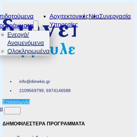
πιδοτούμενα
Αρχιτεκτονικές
Νέα
Συνεργασία
Υπηρεσίες
ρογράμματα
Ενεργά/
Αναμενόμενα
Ολοκληρωμένα
info@diinekis.gr
2109569799, 6974146588
Επικοινωνία
α
ΔΗΜΟΦΙΛΕΣΤΕΡΑ ΠΡΟΓΡΑΜΜΑΤΑ