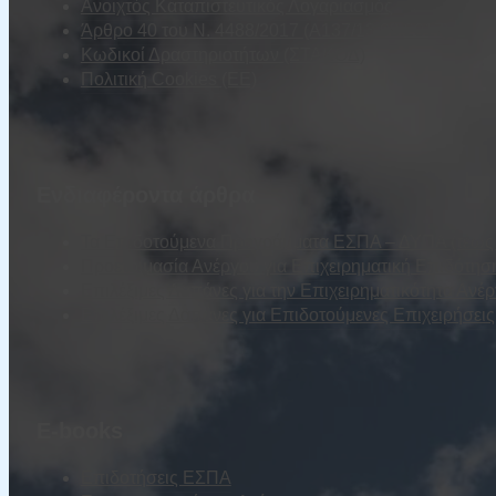
Ανοιχτός Καταπιστευτικός Λογαριασμός
Άρθρο 40 του Ν. 4488/2017 (Α137/13.09.2017)
Κωδικοί Δραστηριοτήτων (ΣΤΑΚΟΔ)
Πολιτική Cookies (ΕΕ)
Ενδιαφέροντα άρθρα
Τα Επιδοτούμενα Προγράμματα ΕΣΠΑ – ΔΥΠΑ (τέως Ο
Προετοιμασία Ανέργου για Επιχειρηματική Επιδότησ
Επιλέξιμες Δαπάνες για την Επιχειρηματικότητα Ανέ
Επιλέξιμες Δαπάνες για Επιδοτούμενες Επιχειρήσε
E-books
Επιδοτήσεις ΕΣΠΑ