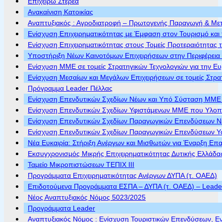
Επιχειρώ Στερεά
Ανακαίνιση Κατοικίας
Αναπτυξιακός : Αγροδιατροφή – Πρωτογενής Παραγωγή & Με
Ενίσχυση Επιχειρηματικότητας με Έμφαση στον Τουρισμό και 
Ενίσχυση Επιχειρηματικότητας στους Τομείς Προτεραιότητας τ
Υποστήριξη Νέων Καινοτόμων Επιχειρήσεων στην Περιφέρεια
Ενίσχυση ΜΜΕ σε τομείς Στρατηγικών Τεχνολογιών για την Ε
Ενίσχυση Μεσαίων και Μεγάλων Επιχειρήσεων σε τομείς Στρα
Πρόγραμμα Leader Πέλλας
Ενίσχυση Επενδυτικών Σχεδίων Νέων και Υπό Σύσταση ΜΜΕ π
Ενίσχυση Επενδυτικών Σχεδίων Υφιστάμενων ΜΜΕ που Υλοποι
Ενίσχυση Επενδυτικών Σχεδίων Παραγωγικών Επενδύσεων Νέ
Ενίσχυση Επενδυτικών Σχεδίων Παραγωγικών Επενδύσεων Υφ
Νέα Ευκαιρία: Στήριξη Ανέργων και Μισθωτών για Έναρξη Επ
Εκσυγχρονισμός Μικρής Επιχειρηματικότητας Δυτικής Ελλάδα
Ταμείο Μικροπιστώσεων ΤΕΠΙΧ ΙΙΙ
Προγράμματα Επιχειρηματικότητας Ανέργων ΔΥΠΑ (τ. ΟΑΕΔ)
Επιδοτούμενα Προγράμματα ΕΣΠΑ – ΔΥΠΑ (τ. ΟΑΕΔ) – Leader 
Νέος Αναπτυξιακός Νόμος 5023/2025
Προγράμματα Leader
Αναπτυξιακός Νόμος : Ενίσχυση Τουριστικών Επενδύσεων, Ε