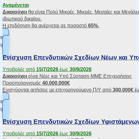
Αναμένεται
Δικαιούχοι
θα είναι Πολύ Μικρές, Μικρές, Μεσαίες και Μεγά
ιδιωτικού δικαίου.
Η επιδότηση θα ανέρχεται σε ποσοστό
65%
.
τε
ερα
Ενίσχυση Επενδυτικών Σχεδίων Νέων και Υπ
Υποβολές από
15/7/2026
έως
30/9/2026
Δικαιούχοι
είναι Νέες και Υπό Σύσταση ΜΜΕ Επιχειρήσεις
Προϋπολογισμός
40.000.000€
Ενισχύονται αιτήσεις με επιχορηγούμενο Π/Υ από
300.000€
έ
τε
ερα
Ενίσχυση Επενδυτικών Σχεδίων Υφιστάμενων
Υποβολές από
15/7/2026
έως
30/9/2026