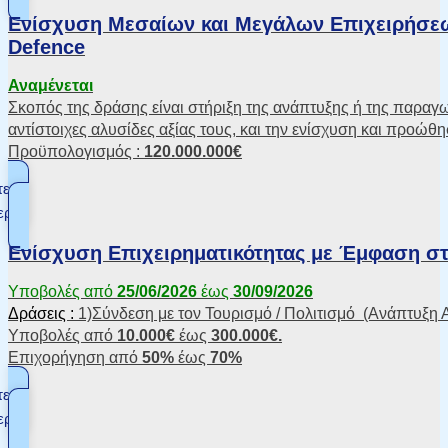
Ενίσχυση Μεσαίων και Μεγάλων Επιχειρήσεων
Defence
Αναμένεται
Σκοπός της δράσης είναι στήριξη της ανάπτυξης ή της παραγω
αντίστοιχες αλυσίδες αξίας τους, και την ενίσχυση και προώθ
Προϋπολογισμός :
120.000.000€
τε
ερα
Ενίσχυση Επιχειρηματικότητας με Έμφαση στ
Υποβολές από
25/06/2026
έως
30/09/2026
Δράσεις :
1)Σύνδεση με τον Τουρισμό / Πολιτισμό (Ανάπτυξη
Υποβολές από
10.000€
έως
300.000€.
Επιχορήγηση από
50%
έως
70%
τε
ερα