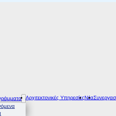
Αρχιτεκτονικές Υπηρεσίες
Νέα
Συνεργασ
γράμματα
νόμενα
α