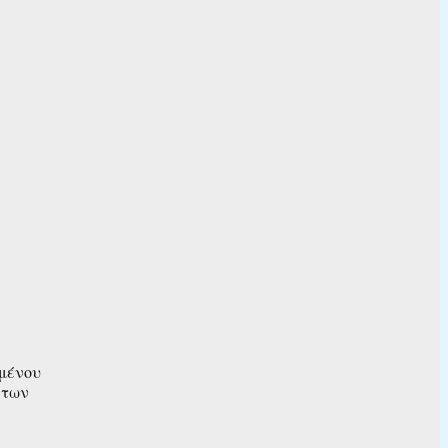
ιμένου
 των