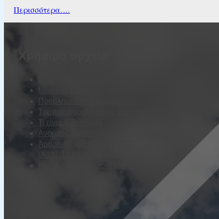
Περισσότερα….
Χρήσιμα αρχεία
Είδη Επιχειρήσεων
Μέγεθος Επιχείρησης
Προβληματική Επιχείρηση
Τρόπος φορολόγησης Ενίσχυσης
Τι είναι Καινοτομία
Ανοιχτός Καταπιστευτικός Λογαριασμός
Άρθρο 40 του Ν. 4488/2017
(Α137/13.09.2017)
Κωδικοί Δραστηριοτήτων (ΣΤΑΚΟΔ)
Πολιτική Cookies (ΕΕ)