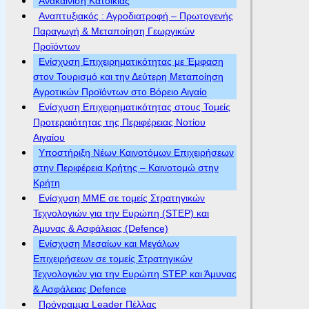
Ανακαίνιση Κατοικίας
Αναπτυξιακός : Αγροδιατροφή – Πρωτογενής
Παραγωγή & Μεταποίηση Γεωργικών
Προϊόντων
Ενίσχυση Επιχειρηματικότητας με Έμφαση
στον Τουρισμό και την Δεύτερη Μεταποίηση
Αγροτικών Προϊόντων στο Βόρειο Αιγαίο
Ενίσχυση Επιχειρηματικότητας στους Τομείς
Προτεραιότητας της Περιφέρειας Νοτίου
Αιγαίου
Υποστήριξη Νέων Καινοτόμων Επιχειρήσεων
στην Περιφέρεια Κρήτης – Καινοτομώ στην
Κρήτη
Ενίσχυση ΜΜΕ σε τομείς Στρατηγικών
Τεχνολογιών για την Ευρώπη (STEP) και
Άμυνας & Ασφάλειας (Defence)
Ενίσχυση Μεσαίων και Μεγάλων
Επιχειρήσεων σε τομείς Στρατηγικών
Τεχνολογιών για την Ευρώπη STEP και Άμυνας
& Ασφάλειας Defence
Πρόγραμμα Leader Πέλλας