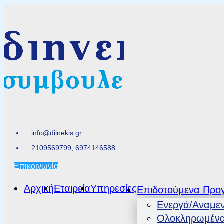
info@diinekis.gr
2109569799, 6974146588
Επικοινωνία
Αρχική
Εταιρεία
Υπηρεσίες
Επιδοτούμενα Προ
Ενεργά/Αναμε
Ολοκληρωμέν