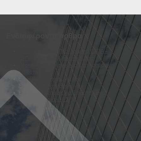
Ενδιαφέροντα άρθρα
Τα Επιδοτούμενα Προγράμματα ΕΣΠΑ –
ΔΥΠΑ (τέως ΟΑΕΔ) είναι η λύση;;
Προετοιμασία Ανέργου για Επιχειρηματική
Επιδότηση
Επιλέξιμες Δαπάνες για την
Επιχειρηματικότητα Ανέργων
Επιλέξιμες Δαπάνες για Επιδοτούμενες
Επιχειρήσεις μέσω ΕΣΠΑ