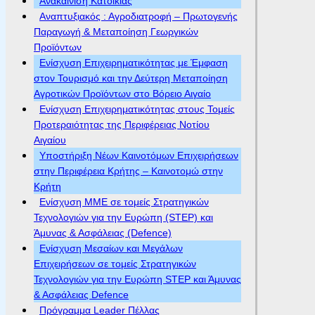
Ανακαίνιση Κατοικίας
Αναπτυξιακός : Αγροδιατροφή – Πρωτογενής
Παραγωγή & Μεταποίηση Γεωργικών
Προϊόντων
Ενίσχυση Επιχειρηματικότητας με Έμφαση
στον Τουρισμό και την Δεύτερη Μεταποίηση
Αγροτικών Προϊόντων στο Βόρειο Αιγαίο
Ενίσχυση Επιχειρηματικότητας στους Τομείς
Προτεραιότητας της Περιφέρειας Νοτίου
Αιγαίου
Υποστήριξη Νέων Καινοτόμων Επιχειρήσεων
στην Περιφέρεια Κρήτης – Καινοτομώ στην
Κρήτη
Ενίσχυση ΜΜΕ σε τομείς Στρατηγικών
Τεχνολογιών για την Ευρώπη (STEP) και
Άμυνας & Ασφάλειας (Defence)
Ενίσχυση Μεσαίων και Μεγάλων
Επιχειρήσεων σε τομείς Στρατηγικών
Τεχνολογιών για την Ευρώπη STEP και Άμυνας
& Ασφάλειας Defence
Πρόγραμμα Leader Πέλλας