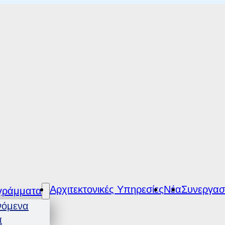
Αρχιτεκτονικές Υπηρεσίες
Νέα
Συνεργασ
γράμματα
νόμενα
α