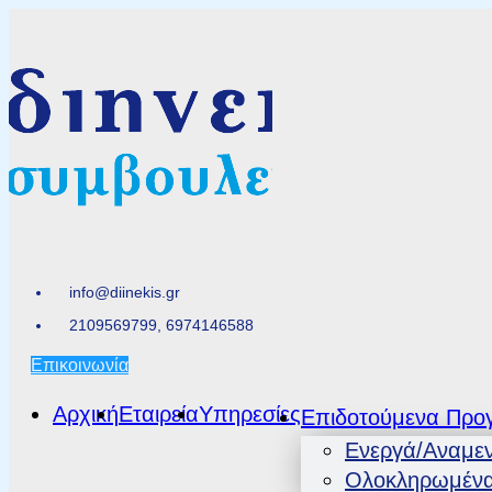
info@diinekis.gr
2109569799, 6974146588
Επικοινωνία
Αρχική
Εταιρεία
Υπηρεσίες
Επιδοτούμενα Προ
Ενεργά/Αναμε
Ολοκληρωμέν