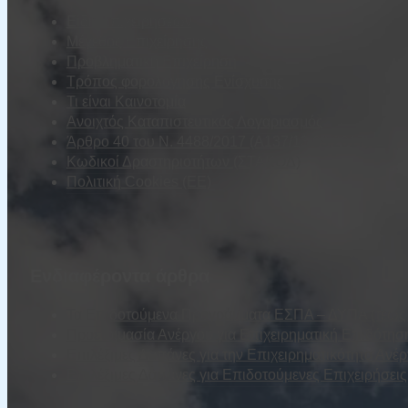
Είδη Επιχειρήσεων
Μέγεθος Επιχείρησης
Προβληματική Επιχείρηση
Τρόπος φορολόγησης Ενίσχυσης
Τι είναι Καινοτομία
Ανοιχτός Καταπιστευτικός Λογαριασμός
Άρθρο 40 του Ν. 4488/2017 (Α137/13.09.2017)
Κωδικοί Δραστηριοτήτων (ΣΤΑΚΟΔ)
Πολιτική Cookies (ΕΕ)
Ενδιαφέροντα άρθρα
Τα Επιδοτούμενα Προγράμματα ΕΣΠΑ – ΔΥΠΑ (τέως Ο
Προετοιμασία Ανέργου για Επιχειρηματική Επιδότησ
Επιλέξιμες Δαπάνες για την Επιχειρηματικότητα Ανέ
Επιλέξιμες Δαπάνες για Επιδοτούμενες Επιχειρήσε