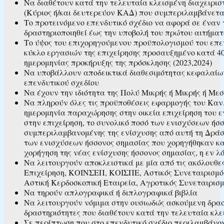
Να διαθέτουν κατά την τελευταία κλεισμένη διαχειριστ
(Κύριος ή/και δευτερεύον ΚΑΔ) που συμπεριλαμβάνε
Το προτεινόμενο επενδυτικό σχέδιο να αφορά σε έναν τ
δραστηριοποιηθεί έως την υποβολή του πρώτου αιτήματ
Το ύψος του επιχορηγούμενου προϋπολογισμού του επενδ
κύκλο εργασιών της επιχείρησης προσαυξημένο κατά 40%
ημερομηνίας προκήρυξης της πρόσκλησης (2023,2024)
Να υποβάλλουν αποδεικτικά διαθεσιμότητας κεφαλαίων
επενδυτικού σχεδίου
Να έχουν την ιδιότητα της Πολύ Μικρής ή Μικρής ή Με
Να πληρούν όλες τις προϋποθέσεις εφαρμογής του Καν. (
ημερομηνία παραχώρησης στην οικεία επιχείρηση του ε
στην επιχείρηση, το συνολικό ποσό των ενισχύσεων ήσσο
συμπεριλαμβανομένης της ενίσχυσης από αυτή τη Δράση
των ενισχύσεων ήσσονος σημασίας που χορηγήθηκαν κατ
χορήγηση της νέας ενίσχυσης ήσσονος σημασίας, η εν 
Να λειτουργούν αποκλειστικά με μία από τις ακόλουθε
Επιχείρηση, ΚΟΙΝΣΕΠ, ΚΟΙΣΠΕ, Αστικός Συνεταιρισμός
Αστική Κερδοσκοπική Εταιρεία, Αγροτικός Συνεταιρισ
Nα τηρούν απλογραφικά ή διπλογραφικά βιβλία
Να λειτουργούν νόμιμα στην ουσιωδώς ασκούμενη δραστ
δραστηριότητες που διαθέτουν κατά την τελευταία κλε
Σε περίπτωση που στο επενδυτικό σχέδιο περιλαμβάνο