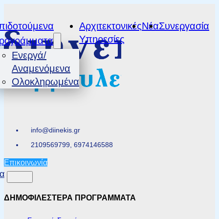
πιδοτούμενα
Αρχιτεκτονικές
Νέα
Συνεργασία
Υπηρεσίες
ρογράμματα
Ενεργά/
Αναμενόμενα
Ολοκληρωμένα
info@diinekis.gr
2109569799, 6974146588
Επικοινωνία
α
ΔΗΜΟΦΙΛΕΣΤΕΡΑ ΠΡΟΓΡΑΜΜΑΤΑ