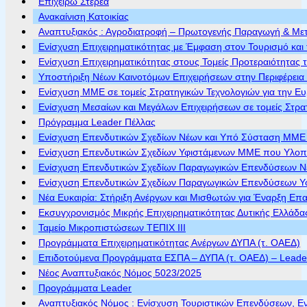
Επιχειρώ Στερεά
Ανακαίνιση Κατοικίας
Αναπτυξιακός : Αγροδιατροφή – Πρωτογενής Παραγωγή & Με
Ενίσχυση Επιχειρηματικότητας με Έμφαση στον Τουρισμό και 
Ενίσχυση Επιχειρηματικότητας στους Τομείς Προτεραιότητας τ
Υποστήριξη Νέων Καινοτόμων Επιχειρήσεων στην Περιφέρεια
Ενίσχυση ΜΜΕ σε τομείς Στρατηγικών Τεχνολογιών για την Ε
Ενίσχυση Μεσαίων και Μεγάλων Επιχειρήσεων σε τομείς Στρα
Πρόγραμμα Leader Πέλλας
Ενίσχυση Επενδυτικών Σχεδίων Νέων και Υπό Σύσταση ΜΜΕ π
Ενίσχυση Επενδυτικών Σχεδίων Υφιστάμενων ΜΜΕ που Υλοποι
Ενίσχυση Επενδυτικών Σχεδίων Παραγωγικών Επενδύσεων Νέ
Ενίσχυση Επενδυτικών Σχεδίων Παραγωγικών Επενδύσεων Υφ
Νέα Ευκαιρία: Στήριξη Ανέργων και Μισθωτών για Έναρξη Επ
Εκσυγχρονισμός Μικρής Επιχειρηματικότητας Δυτικής Ελλάδα
Ταμείο Μικροπιστώσεων ΤΕΠΙΧ ΙΙΙ
Προγράμματα Επιχειρηματικότητας Ανέργων ΔΥΠΑ (τ. ΟΑΕΔ)
Επιδοτούμενα Προγράμματα ΕΣΠΑ – ΔΥΠΑ (τ. ΟΑΕΔ) – Leader 
Νέος Αναπτυξιακός Νόμος 5023/2025
Προγράμματα Leader
Αναπτυξιακός Νόμος : Ενίσχυση Τουριστικών Επενδύσεων, Ε