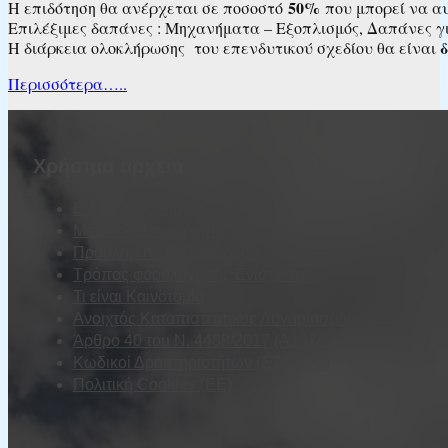
50%
Η επιδότηση θα ανέρχεται σε ποσοστό
που μπορεί να α
Επιλέξιμες δαπάνες : Μηχανήματα – Εξοπλισμός, Δαπάνες γ
δ
Η διάρκεια ολοκλήρωσης του επενδυτικού σχεδίου θα είναι
Περισσότερα…..
Χρήσιμα αρχεία
Είδη Επιχειρήσεων
Μέγεθος Επιχείρησης
Προβληματική Επιχείρηση
Τρόπος φορολόγησης Ενίσχυσης
Τι είναι Καινοτομία
Ανοιχτός Καταπιστευτικός Λογαριασμός
Άρθρο 40 του Ν. 4488/2017 (Α137/13.09.2017)
Κωδικοί Δραστηριοτήτων (ΣΤΑΚΟΔ)
Πολιτική Cookies (ΕΕ)