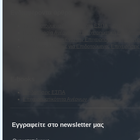
Ενδιαφέροντα άρθρα
Τα Επιδοτούμενα Προγράμματα ΕΣΠΑ – ΔΥΠΑ (τέως Ο
Προετοιμασία Ανέργου για Επιχειρηματική Επιδότησ
Επιλέξιμες Δαπάνες για την Επιχειρηματικότητα Ανέ
Επιλέξιμες Δαπάνες για Επιδοτούμενες Επιχειρήσε
E-books
Επιδοτήσεις ΕΣΠΑ
Επιχειρηματικότητα Ανέργων
Εγγραφείτε στο newsletter μας