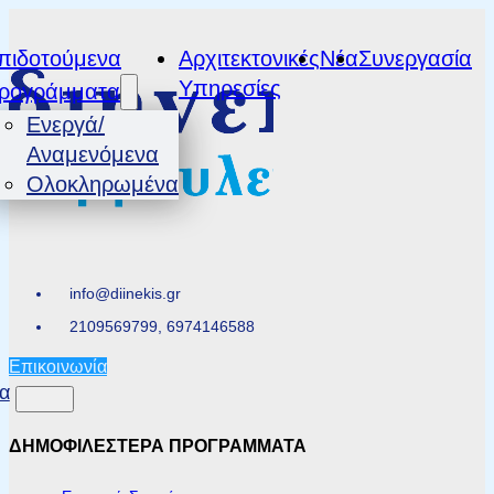
πιδοτούμενα
Αρχιτεκτονικές
Νέα
Συνεργασία
Υπηρεσίες
ρογράμματα
Ενεργά/
Αναμενόμενα
Ολοκληρωμένα
info@diinekis.gr
2109569799, 6974146588
Επικοινωνία
α
ΔΗΜΟΦΙΛΕΣΤΕΡΑ ΠΡΟΓΡΑΜΜΑΤΑ