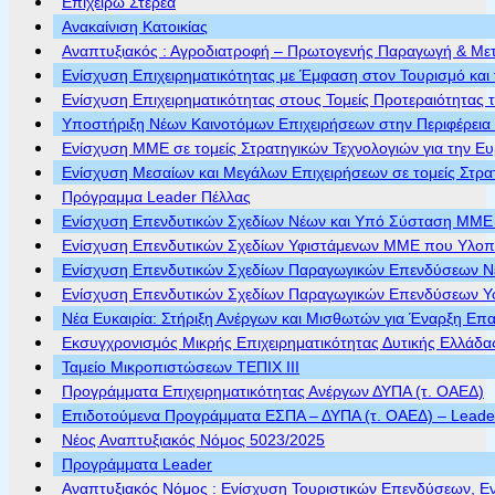
Επιχειρώ Στερεά
Ανακαίνιση Κατοικίας
Αναπτυξιακός : Αγροδιατροφή – Πρωτογενής Παραγωγή & Με
Ενίσχυση Επιχειρηματικότητας με Έμφαση στον Τουρισμό και 
Ενίσχυση Επιχειρηματικότητας στους Τομείς Προτεραιότητας τ
Υποστήριξη Νέων Καινοτόμων Επιχειρήσεων στην Περιφέρεια
Ενίσχυση ΜΜΕ σε τομείς Στρατηγικών Τεχνολογιών για την Ε
Ενίσχυση Μεσαίων και Μεγάλων Επιχειρήσεων σε τομείς Στρα
Πρόγραμμα Leader Πέλλας
Ενίσχυση Επενδυτικών Σχεδίων Νέων και Υπό Σύσταση ΜΜΕ π
Ενίσχυση Επενδυτικών Σχεδίων Υφιστάμενων ΜΜΕ που Υλοποι
Ενίσχυση Επενδυτικών Σχεδίων Παραγωγικών Επενδύσεων Νέ
Ενίσχυση Επενδυτικών Σχεδίων Παραγωγικών Επενδύσεων Υφ
Νέα Ευκαιρία: Στήριξη Ανέργων και Μισθωτών για Έναρξη Επ
Εκσυγχρονισμός Μικρής Επιχειρηματικότητας Δυτικής Ελλάδα
Ταμείο Μικροπιστώσεων ΤΕΠΙΧ ΙΙΙ
Προγράμματα Επιχειρηματικότητας Ανέργων ΔΥΠΑ (τ. ΟΑΕΔ)
Επιδοτούμενα Προγράμματα ΕΣΠΑ – ΔΥΠΑ (τ. ΟΑΕΔ) – Leader 
Νέος Αναπτυξιακός Νόμος 5023/2025
Προγράμματα Leader
Αναπτυξιακός Νόμος : Ενίσχυση Τουριστικών Επενδύσεων, Ε