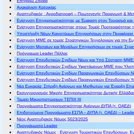
Επιχειρώ Στερεά
Ανακαίνιση Κατοικίας
Αναπτυξιακός : Αγροδιατροφή – Πρωτογενής Παραγωγή & Με
Ενίσχυση Επιχειρηματικότητας με Έμφαση στον Τουρισμό και 
Ενίσχυση Επιχειρηματικότητας στους Τομείς Προτεραιότητας τ
Υποστήριξη Νέων Καινοτόμων Επιχειρήσεων στην Περιφέρεια
Ενίσχυση ΜΜΕ σε τομείς Στρατηγικών Τεχνολογιών για την Ε
Ενίσχυση Μεσαίων και Μεγάλων Επιχειρήσεων σε τομείς Στρα
Πρόγραμμα Leader Πέλλας
Ενίσχυση Επενδυτικών Σχεδίων Νέων και Υπό Σύσταση ΜΜΕ π
Ενίσχυση Επενδυτικών Σχεδίων Υφιστάμενων ΜΜΕ που Υλοποι
Ενίσχυση Επενδυτικών Σχεδίων Παραγωγικών Επενδύσεων Νέ
Ενίσχυση Επενδυτικών Σχεδίων Παραγωγικών Επενδύσεων Υφ
Νέα Ευκαιρία: Στήριξη Ανέργων και Μισθωτών για Έναρξη Επ
Εκσυγχρονισμός Μικρής Επιχειρηματικότητας Δυτικής Ελλάδα
Ταμείο Μικροπιστώσεων ΤΕΠΙΧ ΙΙΙ
Προγράμματα Επιχειρηματικότητας Ανέργων ΔΥΠΑ (τ. ΟΑΕΔ)
Επιδοτούμενα Προγράμματα ΕΣΠΑ – ΔΥΠΑ (τ. ΟΑΕΔ) – Leader 
Νέος Αναπτυξιακός Νόμος 5023/2025
Προγράμματα Leader
Αναπτυξιακός Νόμος : Ενίσχυση Τουριστικών Επενδύσεων, Ε