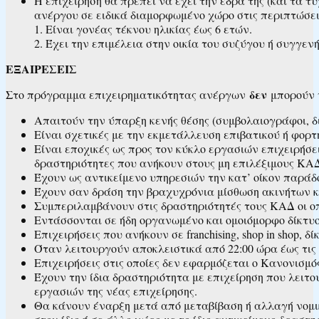
Η επιχείρηση θα πρέπει να έχει την έδρα της (και τα 
ανέργου σε ειδικά διαμορφωμένο χώρο στις περιπτώσει
1. Είναι γονέας τέκνου ηλικίας έως 6 ετών.
2. Έχει την επιμέλεια στην οικία του συζύγου ή συγγε
ΕΞΑΙΡΕΣΕΙΣ
δεν
Στο πρόγραμμα επιχειρηματικότητας ανέργων
μπορούν ν
Απαιτούν την ύπαρξη κενής θέσης (συμβολαιογράφοι, δι
Είναι σχετικές με την εκμετάλλευση επιβατικού ή φορτ
Είναι εποχικές ως προς τον κύκλο εργασιών επιχειρήσει
δραστηριότητες που ανήκουν στους μη επιλέξιμους ΚΑ
Έχουν ως αντικείμενο υπηρεσιών την κατ’ οίκον παράδοσ
Έχουν σαν δράση την βραχυχρόνια μίσθωση ακινήτων 
Συμπεριλαμβάνουν στις δραστηριότητές τους ΚΑΔ οι οπο
Εντάσσονται σε ήδη οργανωμένο και ομοιόμορφο δίκτυο
Επιχειρήσεις που ανήκουν σε franchising, shop in shop, 
Όταν λειτουργούν αποκλειστικά από 22:00 ώρα έως τις 
Επιχειρήσεις στις οποίες δεν εφαρμόζεται ο Κανονισμός
Έχουν την ίδια δραστηριότητα με επιχείρηση που λειτ
εργασιών της νέας επιχείρησης.
Θα κάνουν έναρξη μετά από μεταβίβαση ή αλλαγή νομική