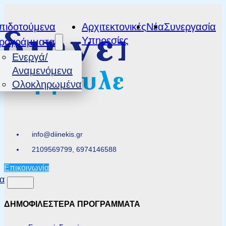
πιδοτούμενα
Αρχιτεκτονικές
Νέα
Συνεργασία
Υπηρεσίες
ρογράμματα
Ενεργά/
Αναμενόμενα
Ολοκληρωμένα
info@diinekis.gr
2109569799, 6974146588
Επικοινωνία
α
ΔΗΜΟΦΙΛΕΣΤΕΡΑ ΠΡΟΓΡΑΜΜΑΤΑ