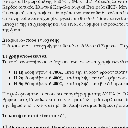
Εταιρεία Περιορισμένης Ευθύνης (Μ.Ε.Π.Ε.), Αστικός Συνετα
Κερδοσκοπικός, Ιδιωτική Κεφαλαιουχική Εταιρεία (ΙΚΕ), Μον
Οι ατομικές επιχειρήσεις θα πρέπει να συσταθούν από πρώη
Οι δυνητικά δικαιούχοι (άνεργοι) που θα συστήσουν επιχεί
μετοχές της επιχείρησης και να είναι οι νόμιμοι εκπρόσωποι 
της δράσης.
Διάρκεια- ποσό ενίσχυσης
Η διάρκεια της επιχορήγησης θα είναι δώδεκα (12) μήνες. Τ
Τι χρηματοδοτείται
Το κατ’ αποκοπή ποσό ενίσχυσης των νέων επιχειρήσεων/δικ
1η
4.700€,
Η
δόση ύψους
μετά την έναρξη δραστηριότητα
2η
6.400€,
Η
δόση ύψους
μετά τη λήξη του α’ εξάμηνου 
3η
6.400€,
Η
δόση ύψους
μετά τη λήξη του β’ εξάμηνου 
Η αξιολόγηση των αιτήσεων στο πρόγραμμα της ΔΥΠΑ (τ. ΟΑ
Έμφαση στις Γυναίκες και στην Ψηφιακή & Πράσινη Οικονομί
την dημοσίευση. Κάθε αίτηση θα λαμβάνει μια βαθμολογία π
Τα κριτήρια αυτά είναι τα εξής:
η
1
Ομάδα κριτηρίων: Πληρότητα περιεχομένου πρόταση