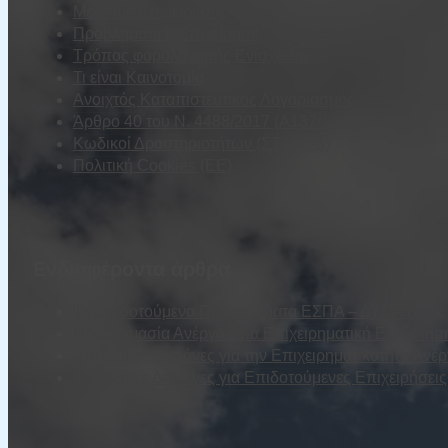
Μέγεθος Επιχείρησης
Προβληματική Επιχείρηση
Τρόπος φορολόγησης Ενίσχυσης
Τι είναι Καινοτομία
Ανοιχτός Καταπιστευτικός Λογαριασμός
Άρθρο 40 του Ν. 4488/2017 (Α137/13.09.2017)
Κωδικοί Δραστηριοτήτων (ΣΤΑΚΟΔ)
Πολιτική Cookies (ΕΕ)
Ενδιαφέροντα άρθρα
Τα Επιδοτούμενα Προγράμματα ΕΣΠΑ – ΔΥΠΑ (τέως Ο
Προετοιμασία Ανέργου για Επιχειρηματική Επιδότησ
Επιλέξιμες Δαπάνες για την Επιχειρηματικότητα Ανέ
Επιλέξιμες Δαπάνες για Επιδοτούμενες Επιχειρήσε