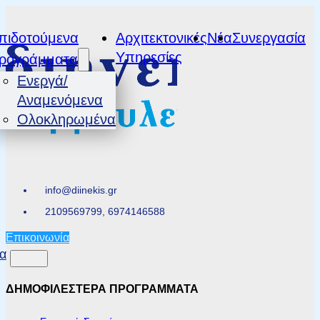
πιδοτούμενα
Αρχιτεκτονικές
Νέα
Συνεργασία
Υπηρεσίες
ρογράμματα
Ενεργά/
Αναμενόμενα
Ολοκληρωμένα
info@diinekis.gr
2109569799, 6974146588
Επικοινωνία
α
ΔΗΜΟΦΙΛΕΣΤΕΡΑ ΠΡΟΓΡΑΜΜΑΤΑ