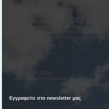
Ενδιαφέροντα άρθρα
Τα Επιδοτούμενα Προγράμματα ΕΣΠΑ – ΔΥΠΑ (τέως Ο
Προετοιμασία Ανέργου για Επιχειρηματική Επιδότησ
Επιλέξιμες Δαπάνες για την Επιχειρηματικότητα Ανέ
Επιλέξιμες Δαπάνες για Επιδοτούμενες Επιχειρήσε
E-books
Επιδοτήσεις ΕΣΠΑ
Επιχειρηματικότητα Ανέργων
Εγγραφείτε στο newsletter μας