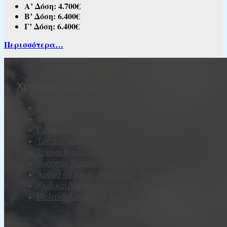
Α’ Δόση: 4.700€
Β’ Δόση: 6.400€
Γ’ Δόση: 6.400€
Περισσότερα…
Χρήσιμα αρχεία
Είδη Επιχειρήσεων
Μέγεθος Επιχείρησης
Προβληματική Επιχείρηση
Τρόπος φορολόγησης Ενίσχυσης
Τι είναι Καινοτομία
Ανοιχτός Καταπιστευτικός Λογαριασμός
Άρθρο 40 του Ν. 4488/2017 (Α137/13.09.2017)
Κωδικοί Δραστηριοτήτων (ΣΤΑΚΟΔ)
Πολιτική Cookies (ΕΕ)