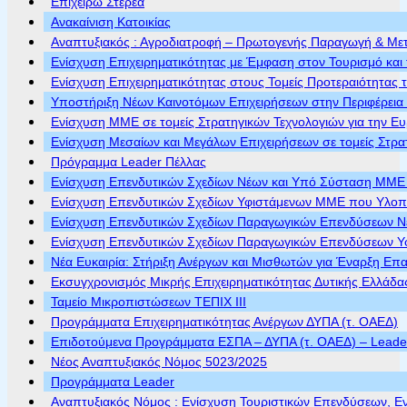
Επιχειρώ Στερεά
Ανακαίνιση Κατοικίας
Αναπτυξιακός : Αγροδιατροφή – Πρωτογενής Παραγωγή & Με
Ενίσχυση Επιχειρηματικότητας με Έμφαση στον Τουρισμό και 
Ενίσχυση Επιχειρηματικότητας στους Τομείς Προτεραιότητας τ
Υποστήριξη Νέων Καινοτόμων Επιχειρήσεων στην Περιφέρεια
Ενίσχυση ΜΜΕ σε τομείς Στρατηγικών Τεχνολογιών για την Ε
Ενίσχυση Μεσαίων και Μεγάλων Επιχειρήσεων σε τομείς Στρα
Πρόγραμμα Leader Πέλλας
Ενίσχυση Επενδυτικών Σχεδίων Νέων και Υπό Σύσταση ΜΜΕ π
Ενίσχυση Επενδυτικών Σχεδίων Υφιστάμενων ΜΜΕ που Υλοποι
Ενίσχυση Επενδυτικών Σχεδίων Παραγωγικών Επενδύσεων Νέ
Ενίσχυση Επενδυτικών Σχεδίων Παραγωγικών Επενδύσεων Υφ
Νέα Ευκαιρία: Στήριξη Ανέργων και Μισθωτών για Έναρξη Επ
Εκσυγχρονισμός Μικρής Επιχειρηματικότητας Δυτικής Ελλάδα
Ταμείο Μικροπιστώσεων ΤΕΠΙΧ ΙΙΙ
Προγράμματα Επιχειρηματικότητας Ανέργων ΔΥΠΑ (τ. ΟΑΕΔ)
Επιδοτούμενα Προγράμματα ΕΣΠΑ – ΔΥΠΑ (τ. ΟΑΕΔ) – Leader 
Νέος Αναπτυξιακός Νόμος 5023/2025
Προγράμματα Leader
Αναπτυξιακός Νόμος : Ενίσχυση Τουριστικών Επενδύσεων, Ε