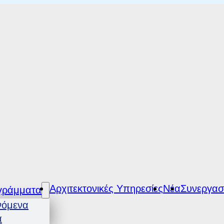
Αρχιτεκτονικές Υπηρεσίες
Νέα
Συνεργασ
γράμματα
νόμενα
α