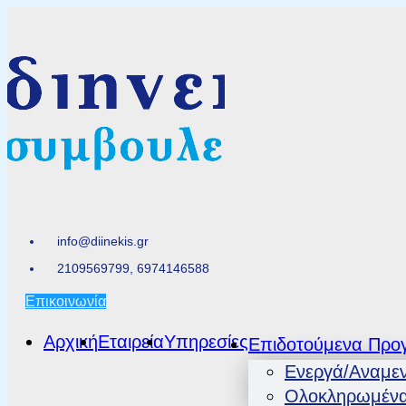
info@diinekis.gr
2109569799, 6974146588
Επικοινωνία
Αρχική
Εταιρεία
Υπηρεσίες
Επιδοτούμενα Προ
Ενεργά/Αναμε
Ολοκληρωμέν