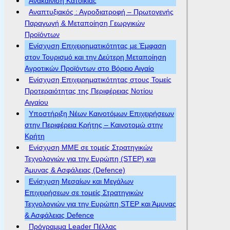
Ανακαίνιση Κατοικίας
Αναπτυξιακός : Αγροδιατροφή – Πρωτογενής
Παραγωγή & Μεταποίηση Γεωργικών
Προϊόντων
Ενίσχυση Επιχειρηματικότητας με Έμφαση
στον Τουρισμό και την Δεύτερη Μεταποίηση
Αγροτικών Προϊόντων στο Βόρειο Αιγαίο
Ενίσχυση Επιχειρηματικότητας στους Τομείς
Προτεραιότητας της Περιφέρειας Νοτίου
Αιγαίου
Υποστήριξη Νέων Καινοτόμων Επιχειρήσεων
στην Περιφέρεια Κρήτης – Καινοτομώ στην
Κρήτη
Ενίσχυση ΜΜΕ σε τομείς Στρατηγικών
Τεχνολογιών για την Ευρώπη (STEP) και
Άμυνας & Ασφάλειας (Defence)
Ενίσχυση Μεσαίων και Μεγάλων
Επιχειρήσεων σε τομείς Στρατηγικών
Τεχνολογιών για την Ευρώπη STEP και Άμυνας
& Ασφάλειας Defence
Πρόγραμμα Leader Πέλλας