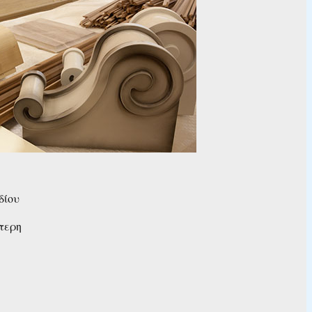
δίου
έτερη