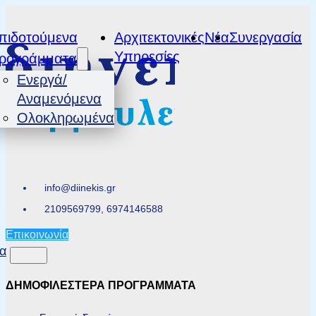
πιδοτούμενα
Αρχιτεκτονικές
Νέα
Συνεργασία
Υπηρεσίες
ρογράμματα
Ενεργά/
Αναμενόμενα
Ολοκληρωμένα
info@diinekis.gr
2109569799, 6974146588
Επικοινωνία
α
ΔΗΜΟΦΙΛΕΣΤΕΡΑ ΠΡΟΓΡΑΜΜΑΤΑ