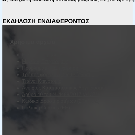
ΕΚΔΉΛΩΣΗ ΕΝΔΙΑΦΈΡΟΝΤΟΣ
Χρήσιμα αρχεία
Είδη Επιχειρήσεων
Μέγεθος Επιχείρησης
Προβληματική Επιχείρηση
Τρόπος φορολόγησης Ενίσχυσης
Τι είναι Καινοτομία
Ανοιχτός Καταπιστευτικός Λογαριασμός
Άρθρο 40 του Ν. 4488/2017 (Α137/13.09.2017)
Κωδικοί Δραστηριοτήτων (ΣΤΑΚΟΔ)
Πολιτική Cookies (ΕΕ)