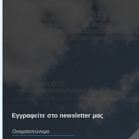
Ενδιαφέροντα άρθρα
Τα Επιδοτούμενα Προγράμματα ΕΣΠΑ – ΔΥΠΑ (τέως Ο
Προετοιμασία Ανέργου για Επιχειρηματική Επιδότησ
Επιλέξιμες Δαπάνες για την Επιχειρηματικότητα Ανέ
Επιλέξιμες Δαπάνες για Επιδοτούμενες Επιχειρήσε
E-books
Επιδοτήσεις ΕΣΠΑ
Επιχειρηματικότητα Ανέργων
Εγγραφείτε στο newsletter μας