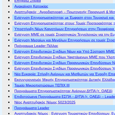
Επιχειρώ Στερεά
Ανακαίνιση Κατοικίας
Αναπτυξιακός : Αγροδιατροφή – Πρωτογενής Παραγωγή & Με
Ενίσχυση Επιχειρηματικότητας με Έμφαση στον Τουρισμό και 
Ενίσχυση Επιχειρηματικότητας στους Τομείς Προτεραιότητας τ
Υποστήριξη Νέων Καινοτόμων Επιχειρήσεων στην Περιφέρεια
Ενίσχυση ΜΜΕ σε τομείς Στρατηγικών Τεχνολογιών για την Ε
Ενίσχυση Μεσαίων και Μεγάλων Επιχειρήσεων σε τομείς Στρα
Πρόγραμμα Leader Πέλλας
Ενίσχυση Επενδυτικών Σχεδίων Νέων και Υπό Σύσταση ΜΜΕ π
Ενίσχυση Επενδυτικών Σχεδίων Υφιστάμενων ΜΜΕ που Υλοποι
Ενίσχυση Επενδυτικών Σχεδίων Παραγωγικών Επενδύσεων Νέ
Ενίσχυση Επενδυτικών Σχεδίων Παραγωγικών Επενδύσεων Υφ
Νέα Ευκαιρία: Στήριξη Ανέργων και Μισθωτών για Έναρξη Επ
Εκσυγχρονισμός Μικρής Επιχειρηματικότητας Δυτικής Ελλάδα
Ταμείο Μικροπιστώσεων ΤΕΠΙΧ ΙΙΙ
Προγράμματα Επιχειρηματικότητας Ανέργων ΔΥΠΑ (τ. ΟΑΕΔ)
Επιδοτούμενα Προγράμματα ΕΣΠΑ – ΔΥΠΑ (τ. ΟΑΕΔ) – Leader 
Νέος Αναπτυξιακός Νόμος 5023/2025
Προγράμματα Leader
Αναπτυξιακός Νόμος : Ενίσχυση Τουριστικών Επενδύσεων, Ε