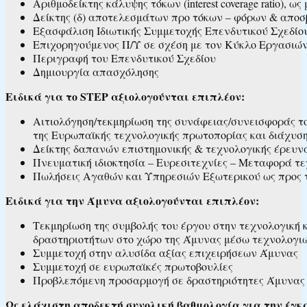
Αριθμοδείκτης κάλυψης τόκων (interest coverage ratio),
Δείκτης (δ) αποτελεσμάτων προ τόκων – φόρων & αποσβ
Εξασφάλιση Ιδιωτικής Συμμετοχής Επενδυτικού Σχεδίο
Επιχορηγούμενος Π/Υ σε σχέση με τον Κύκλο Εργασιών
Περιγραφή του Επενδυτικού Σχεδίου
Δημιουργία απασχόλησης
Ε
ιδικά
για το STEP αξιολογούνται επιπλέον:
Aιτιολόγηση/τεκμηρίωση της συνάφειας/συνεισφοράς το
της Ευρωπαϊκής τεχνολογικής πρωτοπορίας και διάχυση
Δείκτης δαπανών επιστημονικής & τεχνολογικής έρευν
Πνευματική ιδιοκτησία – Ευρεσιτεχνίες – Μεταφορά τ
Πωλήσεις Αγαθών και Υπηρεσιών Εξωτερικού ως προς τ
Ειδικά
για την Άμυνα αξιολογούνται επιπλέον:
Τεκμηρίωση της συμβολής του έργου στην τεχνολογική 
δραστηριοτήτων στο χώρο της Άμυνας μέσω τεχνολογιώ
Συμμετοχή στην αλυσίδα αξίας επιχειρήσεων Άμυνας
Συμμετοχή σε ευρωπαϊκές πρωτοβουλίες
Προβλεπόμενη προσαρμογή σε δραστηριότητες Άμυνας
Ως
ελάχιστη
αποδεκτή
συνολική
βαθμολογία
για
τ
ην
έγκ