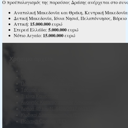
Ο προϋπολογισμός της παρούσας Δράσης ανέρχεται στο συν
Ανατολική Μακεδονία και Θράκη, Κεντρική Μακεδονία,
Δυτική Μακεδονία, Ιόνια Νησιά, Πελοπόννησος, Βόρειο
15.000.000
Αττική:
ευρώ
5.000.000
Στερεά Ελλάδα:
ευρώ
15.000.000
Νότιο Αιγαίο:
ευρώ
Χρήσιμα αρχεία
Είδη Επιχειρήσεων
Μέγεθος Επιχείρησης
Προβληματική Επιχείρηση
Τρόπος φορολόγησης Ενίσχυσης
Τι είναι Καινοτομία
Ανοιχτός Καταπιστευτικός Λογαριασμός
Άρθρο 40 του Ν. 4488/2017 (Α137/13.09.2017)
Κωδικοί Δραστηριοτήτων (ΣΤΑΚΟΔ)
Πολιτική Cookies (ΕΕ)