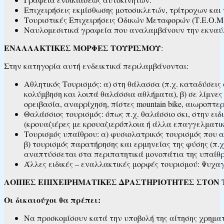
Επιχειρήσεις εκμίσθωσης μοτοσικλετών, τρίτροχων και
Τουριστικές Επιχειρήσεις Οδικών Μεταφορών (Τ.Ε.Ο.Μ.)
Ναυλομεσιτικά γραφεία που αναλαμβάνουν την εκναύ
ΕΝΑΛΛΑΚΤΙΚΕΣ ΜΟΡΦΕΣ ΤΟΥΡΙΣΜΟΥ
:
Στην κατηγορία αυτή ενδεικτικά περιλαμβάνονται:
Αθλητικός Τουρισμός: α) στη θάλασσα (π.χ. καταδύσεις 
κολύμβηση και λοιπά θαλάσσια αθλήματα), β) σε λίμνες – π
ορειβασία, αναρρίχηση, πίστες mountain bike, αιωροπτ
Θαλάσσιος τουρισμός: όπως π.χ. θαλάσσιο σκι, στην ε
(κρουαζιέρες με κρουαζιερόπλοια ή άλλα επαγγελματι
Τουρισμός υπαίθρου: α) φυσιολατρικός τουρισμός που α
β) τουρισμός παρατήρησης και ερμηνείας της φύσης (π.
αναπτύσσεται στα περιπατητικά μονοπάτια της υπαίθρου
Άλλες ειδικές – εναλλακτικές μορφές τουρισμού: Ψυχαγ
ΛΟΙΠΕΣ ΕΠΙΧΕΙΡΗΜΑΤΙΚΕΣ ΔΡΑΣΤΗΡΙΟΤΗΤΕΣ ΣΤΟΝ
Οι δικαιούχοι θα πρέπει:
Να προσκομίσουν κατά την υποβολή της αίτησης χρηματ