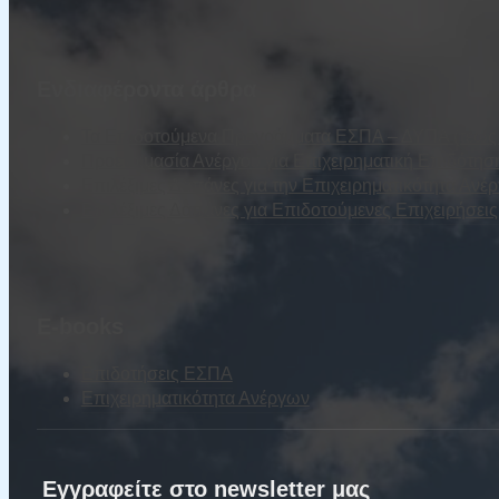
Ενδιαφέροντα άρθρα
Τα Επιδοτούμενα Προγράμματα ΕΣΠΑ – ΔΥΠΑ (τέως Ο
Προετοιμασία Ανέργου για Επιχειρηματική Επιδότησ
Επιλέξιμες Δαπάνες για την Επιχειρηματικότητα Ανέ
Επιλέξιμες Δαπάνες για Επιδοτούμενες Επιχειρήσε
E-books
Επιδοτήσεις ΕΣΠΑ
Επιχειρηματικότητα Ανέργων
Εγγραφείτε στο newsletter μας