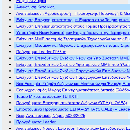
Επιχειρώ Στερεά
Ανακαίνιση Κατοικίας
Αναπτυξιακός : Αγροδιατροφή – Πρωτογενής Παραγωγή & Με
Ενίσχυση Επιχειρηματικότητας με Έμφαση στον Τουρισμό και 
Ενίσχυση Επιχειρηματικότητας στους Τομείς Προτεραιότητας τ
Υποστήριξη Νέων Καινοτόμων Επιχειρήσεων στην Περιφέρεια
Ενίσχυση ΜΜΕ σε τομείς Στρατηγικών Τεχνολογιών για την Ε
Ενίσχυση Μεσαίων και Μεγάλων Επιχειρήσεων σε τομείς Στρα
Πρόγραμμα Leader Πέλλας
Ενίσχυση Επενδυτικών Σχεδίων Νέων και Υπό Σύσταση ΜΜΕ π
Ενίσχυση Επενδυτικών Σχεδίων Υφιστάμενων ΜΜΕ που Υλοποι
Ενίσχυση Επενδυτικών Σχεδίων Παραγωγικών Επενδύσεων Νέ
Ενίσχυση Επενδυτικών Σχεδίων Παραγωγικών Επενδύσεων Υφ
Νέα Ευκαιρία: Στήριξη Ανέργων και Μισθωτών για Έναρξη Επ
Εκσυγχρονισμός Μικρής Επιχειρηματικότητας Δυτικής Ελλάδα
Ταμείο Μικροπιστώσεων ΤΕΠΙΧ ΙΙΙ
Προγράμματα Επιχειρηματικότητας Ανέργων ΔΥΠΑ (τ. ΟΑΕΔ)
Επιδοτούμενα Προγράμματα ΕΣΠΑ – ΔΥΠΑ (τ. ΟΑΕΔ) – Leader 
Νέος Αναπτυξιακός Νόμος 5023/2025
Προγράμματα Leader
Αναπτυξιακός Νόμος : Ενίσχυση Τουριστικών Επενδύσεων, Ε