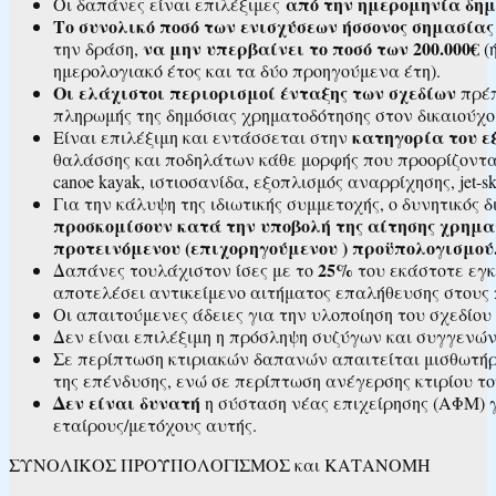
από την ημερομηνία δημ
Οι δαπάνες είναι επιλέξιμες
Το συνολικό ποσό των ενισχύσεων
ήσσονος σημασίας
να μην υπερβαίνει το ποσό των 200.000€
την δράση,
(
ημερολογιακό έτος και τα δύο προηγούμενα έτη).
Οι ελάχιστοι περιορισμοί ένταξης των σχεδίων
πρέπ
πληρωμής της δημόσιας χρηματοδότησης στον δικαιούχο
κατηγορία του ε
Είναι επιλέξιμη και εντάσσεται στην
θαλάσσης και ποδηλάτων κάθε μορφής που προορίζονται
canoe kayak, ιστιοσανίδα, εξοπλισμός αναρρίχησης, jet-ski,
Για την κάλυψη της ιδιωτικής συμμετοχής, ο δυνητικός 
προσκομίσουν κατά την υποβολή της αίτησης χρηματ
προτεινόμενου (επιχορηγούμενου ) προϋπολογισμού
25%
Δαπάνες τουλάχιστον ίσες με το
του εκάστοτε εγκ
αποτελέσει αντικείμενο αιτήματος επαλήθευσης στους
Οι απαιτούμενες άδειες για την υλοποίηση του σχεδίου 
Δεν είναι επιλέξιμη η πρόσληψη συζύγων και συγγενών 
Σε περίπτωση κτιριακών δαπανών απαιτείται μισθωτήρ
της επένδυσης, ενώ σε περίπτωση ανέγερσης κτιρίου 
Δεν είναι δυνατή
η σύσταση νέας επιχείρησης (ΑΦΜ) γ
εταίρους/μετόχους αυτής.
ΣΥΝΟΛΙΚΟΣ ΠΡΟΫΠΟΛΟΓΙΣΜΟΣ και ΚΑΤΑΝΟΜΗ