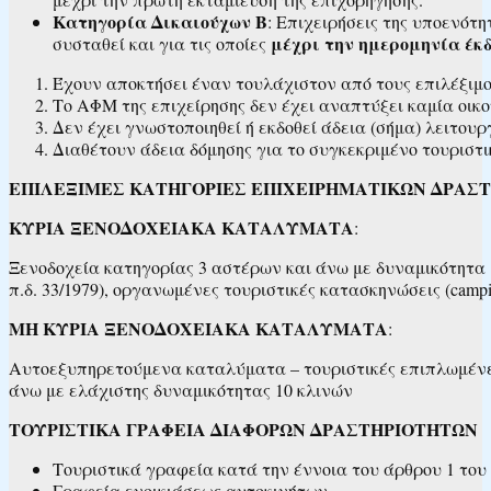
Κατηγορία Δικαιούχων Β
: Επιχειρήσεις της υποενότ
μέχρι την ημερομηνία έκδ
συσταθεί και για τις οποίες
Έχουν αποκτήσει έναν τουλάχιστον από τους επιλέξιμου
Το ΑΦΜ της επιχείρησης δεν έχει αναπτύξει καμία οικο
Δεν έχει γνωστοποιηθεί ή εκδοθεί άδεια (σήμα) λειτου
Διαθέτουν άδεια δόμησης για το συγκεκριμένο τουριστ
ΕΠΙΛΕΞΙΜΕΣ ΚΑΤΗΓΟΡΙΕΣ ΕΠΙΧΕΙΡΗΜΑΤΙΚΩΝ ΔΡΑΣΤ
ΚΥΡΙΑ ΞΕΝΟΔΟΧΕΙΑΚΑ ΚΑΤΑΛΥΜΑΤΑ
:
Ξενοδοχεία κατηγορίας 3 αστέρων και άνω με δυναμικότητα 
π.δ. 33/1979), οργανωμένες τουριστικές κατασκηνώσεις (camp
ΜΗ ΚΥΡΙΑ ΞΕΝΟΔΟΧΕΙΑΚΑ ΚΑΤΑΛΥΜΑΤΑ
:
Αυτοεξυπηρετούμενα καταλύματα – τουριστικές επιπλωμένες 
άνω με ελάχιστης δυναμικότητας 10 κλινών
ΤΟΥΡΙΣΤΙΚΑ ΓΡΑΦΕΙΑ ΔΙΑΦΟΡΩΝ ΔΡΑΣΤΗΡΙΟΤΗΤΩΝ
Τουριστικά γραφεία κατά την έννοια του άρθρου 1 του ν
Γραφεία ενοικιάσεως αυτοκινήτων.