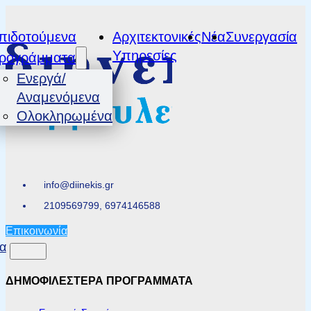
πιδοτούμενα
Αρχιτεκτονικές
Νέα
Συνεργασία
Υπηρεσίες
ρογράμματα
Ενεργά/
Αναμενόμενα
Ολοκληρωμένα
info@diinekis.gr
2109569799, 6974146588
Επικοινωνία
α
ΔΗΜΟΦΙΛΕΣΤΕΡΑ ΠΡΟΓΡΑΜΜΑΤΑ