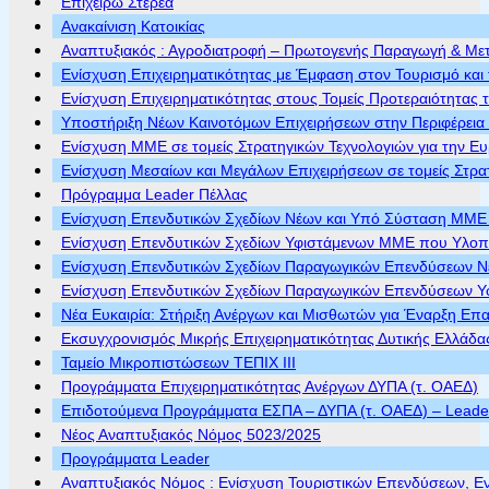
Επιχειρώ Στερεά
Ανακαίνιση Κατοικίας
Αναπτυξιακός : Αγροδιατροφή – Πρωτογενής Παραγωγή & Με
Ενίσχυση Επιχειρηματικότητας με Έμφαση στον Τουρισμό και 
Ενίσχυση Επιχειρηματικότητας στους Τομείς Προτεραιότητας τ
Υποστήριξη Νέων Καινοτόμων Επιχειρήσεων στην Περιφέρεια
Ενίσχυση ΜΜΕ σε τομείς Στρατηγικών Τεχνολογιών για την Ε
Ενίσχυση Μεσαίων και Μεγάλων Επιχειρήσεων σε τομείς Στρα
Πρόγραμμα Leader Πέλλας
Ενίσχυση Επενδυτικών Σχεδίων Νέων και Υπό Σύσταση ΜΜΕ π
Ενίσχυση Επενδυτικών Σχεδίων Υφιστάμενων ΜΜΕ που Υλοποι
Ενίσχυση Επενδυτικών Σχεδίων Παραγωγικών Επενδύσεων Νέ
Ενίσχυση Επενδυτικών Σχεδίων Παραγωγικών Επενδύσεων Υφ
Νέα Ευκαιρία: Στήριξη Ανέργων και Μισθωτών για Έναρξη Επ
Εκσυγχρονισμός Μικρής Επιχειρηματικότητας Δυτικής Ελλάδα
Ταμείο Μικροπιστώσεων ΤΕΠΙΧ ΙΙΙ
Προγράμματα Επιχειρηματικότητας Ανέργων ΔΥΠΑ (τ. ΟΑΕΔ)
Επιδοτούμενα Προγράμματα ΕΣΠΑ – ΔΥΠΑ (τ. ΟΑΕΔ) – Leader 
Νέος Αναπτυξιακός Νόμος 5023/2025
Προγράμματα Leader
Αναπτυξιακός Νόμος : Ενίσχυση Τουριστικών Επενδύσεων, Ε