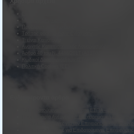
Χρήσιμα αρχεία
Είδη Επιχειρήσεων
Μέγεθος Επιχείρησης
Προβληματική Επιχείρηση
Τρόπος φορολόγησης Ενίσχυσης
Τι είναι Καινοτομία
Ανοιχτός Καταπιστευτικός Λογαριασμός
Άρθρο 40 του Ν. 4488/2017 (Α137/13.09.2017)
Κωδικοί Δραστηριοτήτων (ΣΤΑΚΟΔ)
Πολιτική Cookies (ΕΕ)
Ενδιαφέροντα άρθρα
Τα Επιδοτούμενα Προγράμματα ΕΣΠΑ – ΔΥΠΑ (τέως Ο
Προετοιμασία Ανέργου για Επιχειρηματική Επιδότησ
Επιλέξιμες Δαπάνες για την Επιχειρηματικότητα Ανέ
Επιλέξιμες Δαπάνες για Επιδοτούμενες Επιχειρήσε