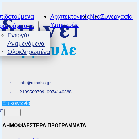
πιδοτούμενα
Αρχιτεκτονικές
Νέα
Συνεργασία
Υπηρεσίες
ρογράμματα
Ενεργά/
Αναμενόμενα
Ολοκληρωμένα
info@diinekis.gr
2109569799, 6974146588
Επικοινωνία
α
ΔΗΜΟΦΙΛΕΣΤΕΡΑ ΠΡΟΓΡΑΜΜΑΤΑ