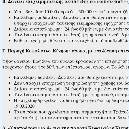
Β. Δάνεια επιχειρηματικής ανάπτυξης ειδικού σκοπού – 
Ύψος δανείου: 10.000 ευρώ έως 500.000 ευρώ συσχετιζ
Επιλέξιμες οι δαπάνες: Δαπάνες που θα σχετίζονται με
υπάρχει υποχρέωση ταύτισης τεκμηρίωσης της χρήσης 
Διάρκεια αποπληρωμής: 24 έως 60 μήνες, με δυνατότητα
Το δάνειο εκταμιεύεται εφάπαξ ή τμηματικά, εντός 6 
Κάθε επιχείρηση δύναται να ενταχθεί, υπό προϋποθέσει
Γ. Παροχή Κεφαλαίων Κίνησης άτοκα, με επιδότηση επιτ
Ύψος δανείου: Έως 50% του κύκλου εργασιών της επιχείρηση
τρέχοντος έτους ή το 80% των επί πιστώσει αγορών. Το δάνε
Επιλέξιμες δαπάνες: Δαπάνες που θα σχετίζονται με τα
Δεν υπάρχει υποχρέωση τεκμηρίωσης της χρήσης του δ
Διάρκεια αποπληρωμής: 24 έως 60 μήνες με δυνατότητα 
Το δάνειο εκταμιεύεται εφάπαξ ή με τμηματικές εκταμι
Η επιχείρηση οφείλει να διατηρήσει για όλη τη διάρκε
19.03.2020
Το επιτόκιο που χρεώνεται στην συμμετοχή της Τράπεζα
πρώτα έτη). Για το διάστημα αυτό το επιτόκιο του δανεί
Δ. «Υποπρόγραμμα 4» για την παροχή Κεφαλαίων Κίνηση