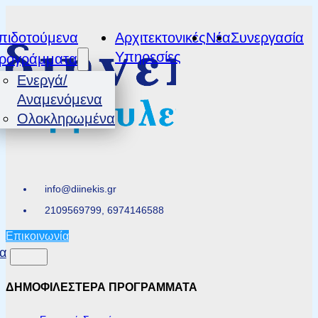
πιδοτούμενα
Αρχιτεκτονικές
Νέα
Συνεργασία
Υπηρεσίες
ρογράμματα
Ενεργά/
Αναμενόμενα
Ολοκληρωμένα
info@diinekis.gr
2109569799, 6974146588
Επικοινωνία
α
ΔΗΜΟΦΙΛΕΣΤΕΡΑ ΠΡΟΓΡΑΜΜΑΤΑ