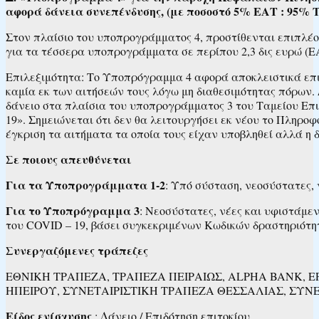
αφορά δάνεια συνεπένδυσης, (με ποσοστό 5% ΕΑΤ : 95% Τρ
Στον πλαίσιο του υποπρογράμματος 4, προστίθενται επιπλέ
για τα τέσσερα υποπρογράμματα σε περίπου 2,3 δις ευρώ (EAT:
Επιλεξιμότητα: Το Υποπρόγραμμα 4 αφορά αποκλειστικά επιχ
καμία εκ των αιτήσεών τους λόγω μη διαθεσιμότητας πόρων. 
δάνειο στα πλαίσια του υποπρογράμματος 3 του Ταμείου Επι
19». Σημειώνεται ότι δεν θα λειτουργήσει εκ νέου το Πληρ
έγκριση τα αιτήματα τα οποία τους είχαν υποβληθεί αλλά η
Σε ποιους απευθύνεται
Για τα Υποπρογράμματα 1-2
: Υπό σύσταση, νεοσύστατες, ν
Για το Υποπρόγραμμα 3
: Νεοσύστατες, νέες και υφιστάμεν
του COVID – 19, βάσει συγκεκριμένων Κωδικών δραστηριότη
Συνεργαζόμενες τράπεζες
ΕΘΝΙΚΗ ΤΡΑΠΕΖΑ, ΤΡΑΠΕΖΑ ΠΕΙΡΑΙΩΣ, ALPHA BANK, 
ΗΠΕΙΡΟΥ, ΣΥΝΕΤΑΙΡΙΣΤΙΚΗ ΤΡΑΠΕΖΑ ΘΕΣΣΑΛΙΑΣ, ΣΥΝ
Είδος ενίσχυσης
: Δάνειο / Επιδότηση επιτοκίου