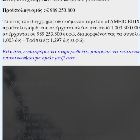
Προϋπολογισμός :
€ 989.253.800
Το ύψος του συγχρηματοδοτούμενου ταμείου «ΤΑΜΕΙΟ ΕΠΙΧΕ
προϋπολογισμός του ανέρχεται πλέον στο ποσό 1.003.300.000
ανέρχονται σε 989.253.800 ευρώ, διαμορφώνοντας τα συνολ
1,003 δις – Τράπεζες: 1,297 δις ευρώ).
Εάν σας ενδιαφέρει να ενημερωθείτε, μπορείτε να επικοιν
επικοινωνήσουμε εμείς μαζί σας.
Χρήσιμα αρχεία
Είδη Επιχειρήσεων
Μέγεθος Επιχείρησης
Προβληματική Επιχείρηση
Τρόπος φορολόγησης Ενίσχυσης
Τι είναι Καινοτομία
Ανοιχτός Καταπιστευτικός Λογαριασμός
Άρθρο 40 του Ν. 4488/2017 (Α137/13.09.2017)