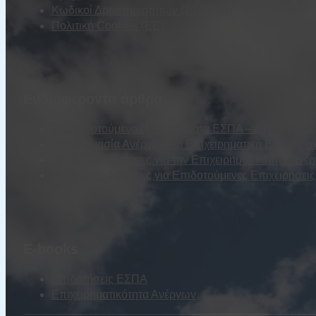
Κωδικοί Δραστηριοτήτων (ΣΤΑΚΟΔ)
Πολιτική Cookies (ΕΕ)
Ενδιαφέροντα άρθρα
Τα Επιδοτούμενα Προγράμματα ΕΣΠΑ – ΔΥΠΑ (τέως Ο
Προετοιμασία Ανέργου για Επιχειρηματική Επιδότησ
Επιλέξιμες Δαπάνες για την Επιχειρηματικότητα Ανέ
Επιλέξιμες Δαπάνες για Επιδοτούμενες Επιχειρήσε
E-books
Επιδοτήσεις ΕΣΠΑ
Επιχειρηματικότητα Ανέργων