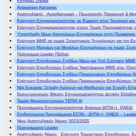
Επιχειρώ Στερεά
Ανακαίνιση Κατοικίας
Αναπτυξιακός : Αγροδιατροφή – Πρωτογενής Παραγωγή & Με
Ενίσχυση Επιχειρηματικότητας με Έμφαση στον Τουρισμό και 
Ενίσχυση Επιχειρηματικότητας στους Τομείς Προτεραιότητας τ
Υποστήριξη Νέων Καινοτόμων Επιχειρήσεων στην Περιφέρεια
Ενίσχυση ΜΜΕ σε τομείς Στρατηγικών Τεχνολογιών για την Ε
Ενίσχυση Μεσαίων και Μεγάλων Επιχειρήσεων σε τομείς Στρα
Πρόγραμμα Leader Πέλλας
Ενίσχυση Επενδυτικών Σχεδίων Νέων και Υπό Σύσταση ΜΜΕ π
Ενίσχυση Επενδυτικών Σχεδίων Υφιστάμενων ΜΜΕ που Υλοποι
Ενίσχυση Επενδυτικών Σχεδίων Παραγωγικών Επενδύσεων Νέ
Ενίσχυση Επενδυτικών Σχεδίων Παραγωγικών Επενδύσεων Υφ
Νέα Ευκαιρία: Στήριξη Ανέργων και Μισθωτών για Έναρξη Επ
Εκσυγχρονισμός Μικρής Επιχειρηματικότητας Δυτικής Ελλάδα
Ταμείο Μικροπιστώσεων ΤΕΠΙΧ ΙΙΙ
Προγράμματα Επιχειρηματικότητας Ανέργων ΔΥΠΑ (τ. ΟΑΕΔ)
Επιδοτούμενα Προγράμματα ΕΣΠΑ – ΔΥΠΑ (τ. ΟΑΕΔ) – Leader 
Νέος Αναπτυξιακός Νόμος 5023/2025
Προγράμματα Leader
Αναπτυξιακός Νόμος : Ενίσχυση Τουριστικών Επενδύσεων, Ε