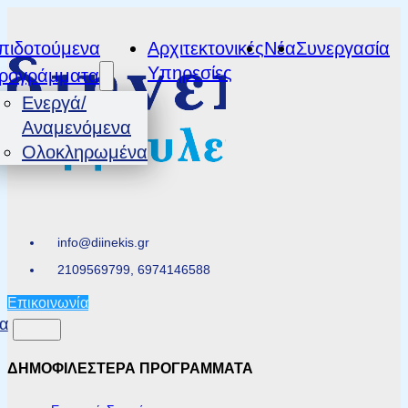
πιδοτούμενα
Αρχιτεκτονικές
Νέα
Συνεργασία
Υπηρεσίες
ρογράμματα
Ενεργά/
Αναμενόμενα
Ολοκληρωμένα
info@diinekis.gr
2109569799, 6974146588
Επικοινωνία
α
ΔΗΜΟΦΙΛΕΣΤΕΡΑ ΠΡΟΓΡΑΜΜΑΤΑ