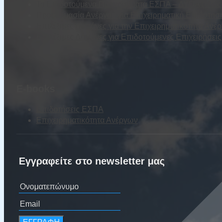
Τα Επιδοτούμενα Προγράμματα ΕΣΠΑ – ΔΥΠΑ (τέως Ο
Προετοιμασία Ανέργου για Επιχειρηματική Επιδότησ
Επιλέξιμες Δαπάνες για την Επιχειρηματικότητα Ανέ
Επιλέξιμες Δαπάνες για Επιδοτούμενες Επιχειρήσε
E-books
Επιδοτήσεις ΕΣΠΑ
Επιχειρηματικότητα Ανέργων
Εγγραφείτε στο newsletter μας