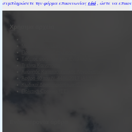
συμπληρώσετε την φόρμα επικοινωνίας
εδώ
, ώστε να επικοι
Χρήσιμα αρχεία
Είδη Επιχειρήσεων
Μέγεθος Επιχείρησης
Προβληματική Επιχείρηση
Τρόπος φορολόγησης Ενίσχυσης
Τι είναι Καινοτομία
Ανοιχτός Καταπιστευτικός Λογαριασμός
Άρθρο 40 του Ν. 4488/2017 (Α137/13.09.2017)
Κωδικοί Δραστηριοτήτων (ΣΤΑΚΟΔ)
Πολιτική Cookies (ΕΕ)
Ενδιαφέροντα άρθρα