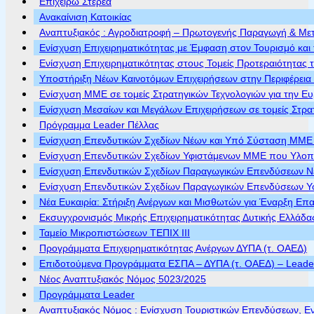
Επιχειρώ Στερεά
Ανακαίνιση Κατοικίας
Αναπτυξιακός : Αγροδιατροφή – Πρωτογενής Παραγωγή & Με
Ενίσχυση Επιχειρηματικότητας με Έμφαση στον Τουρισμό και 
Ενίσχυση Επιχειρηματικότητας στους Τομείς Προτεραιότητας τ
Υποστήριξη Νέων Καινοτόμων Επιχειρήσεων στην Περιφέρεια
Ενίσχυση ΜΜΕ σε τομείς Στρατηγικών Τεχνολογιών για την Ε
Ενίσχυση Μεσαίων και Μεγάλων Επιχειρήσεων σε τομείς Στρα
Πρόγραμμα Leader Πέλλας
Ενίσχυση Επενδυτικών Σχεδίων Νέων και Υπό Σύσταση ΜΜΕ π
Ενίσχυση Επενδυτικών Σχεδίων Υφιστάμενων ΜΜΕ που Υλοποι
Ενίσχυση Επενδυτικών Σχεδίων Παραγωγικών Επενδύσεων Νέ
Ενίσχυση Επενδυτικών Σχεδίων Παραγωγικών Επενδύσεων Υφ
Νέα Ευκαιρία: Στήριξη Ανέργων και Μισθωτών για Έναρξη Επ
Εκσυγχρονισμός Μικρής Επιχειρηματικότητας Δυτικής Ελλάδα
Ταμείο Μικροπιστώσεων ΤΕΠΙΧ ΙΙΙ
Προγράμματα Επιχειρηματικότητας Ανέργων ΔΥΠΑ (τ. ΟΑΕΔ)
Επιδοτούμενα Προγράμματα ΕΣΠΑ – ΔΥΠΑ (τ. ΟΑΕΔ) – Leader 
Νέος Αναπτυξιακός Νόμος 5023/2025
Προγράμματα Leader
Αναπτυξιακός Νόμος : Ενίσχυση Τουριστικών Επενδύσεων, Ε