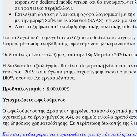
responsive ή dedicated mobile version και θα ενσωματώ
σε τραπεζικό περιβάλλον).
Επιλέξιμη δαπάνη είναι και η αγορά λογισμικού με την 
με την μορφή Software as a Service (SAAS), επιλέξιμο είν
Ανάπτυξη ή/και πιστοποίηση ψηφιακής πολιτικής ασφάλ
Για το λογισμικό το μέγιστο επιλέξιμο ποσοστό του επιχορη
Στην περίπτωση αναβάθμισης υφιστάμενου ηλεκτρονικού κατα
Οι δαπάνες είναι επιλέξιμες από την 18η Μαρτίου 2020 και μ
Η διαδικασία αξιολόγησης θα είναι συγκριτική βάσει του αντ
του έτους 2019 και η έγκριση της επιχορήγησης των αιτήσεω
100%
στον κύκλο εργασιών τους.
Προϋπολογισμός :
8.000.000€
Υποχρεώσεις ωφελούμενου
Ο ωφελούμενος της Δράσης ενημερώνει το κοινό σχετικά με την
σχετικά με το έργο (μέγεθος Α4), σε σημείο εύκολα ορατό απ
της δημόσιας χρηματοδότησης. Σε περίπτωση διακοπής της λε
Εάν σας ενδιαφέρει να ενημερωθείτε για την δυνατότητα επ