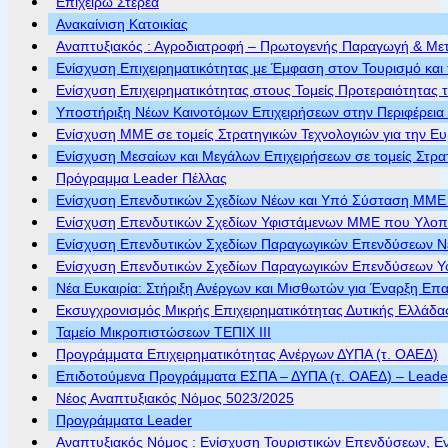
Επιχειρώ Στερεά
Ανακαίνιση Κατοικίας
Αναπτυξιακός : Αγροδιατροφή – Πρωτογενής Παραγωγή & Με
Ενίσχυση Επιχειρηματικότητας με Έμφαση στον Τουρισμό και 
Ενίσχυση Επιχειρηματικότητας στους Τομείς Προτεραιότητας τ
Υποστήριξη Νέων Καινοτόμων Επιχειρήσεων στην Περιφέρεια
Ενίσχυση ΜΜΕ σε τομείς Στρατηγικών Τεχνολογιών για την Ε
Ενίσχυση Μεσαίων και Μεγάλων Επιχειρήσεων σε τομείς Στρα
Πρόγραμμα Leader Πέλλας
Ενίσχυση Επενδυτικών Σχεδίων Νέων και Υπό Σύσταση ΜΜΕ π
Ενίσχυση Επενδυτικών Σχεδίων Υφιστάμενων ΜΜΕ που Υλοποι
Ενίσχυση Επενδυτικών Σχεδίων Παραγωγικών Επενδύσεων Νέ
Ενίσχυση Επενδυτικών Σχεδίων Παραγωγικών Επενδύσεων Υφ
Νέα Ευκαιρία: Στήριξη Ανέργων και Μισθωτών για Έναρξη Επ
Εκσυγχρονισμός Μικρής Επιχειρηματικότητας Δυτικής Ελλάδα
Ταμείο Μικροπιστώσεων ΤΕΠΙΧ ΙΙΙ
Προγράμματα Επιχειρηματικότητας Ανέργων ΔΥΠΑ (τ. ΟΑΕΔ)
Επιδοτούμενα Προγράμματα ΕΣΠΑ – ΔΥΠΑ (τ. ΟΑΕΔ) – Leader 
Νέος Αναπτυξιακός Νόμος 5023/2025
Προγράμματα Leader
Αναπτυξιακός Νόμος : Ενίσχυση Τουριστικών Επενδύσεων, Ε