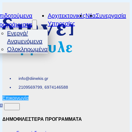
πιδοτούμενα
Αρχιτεκτονικές
Νέα
Συνεργασία
Υπηρεσίες
ρογράμματα
Ενεργά/
Αναμενόμενα
Ολοκληρωμένα
info@diinekis.gr
2109569799, 6974146588
Επικοινωνία
α
ΔΗΜΟΦΙΛΕΣΤΕΡΑ ΠΡΟΓΡΑΜΜΑΤΑ