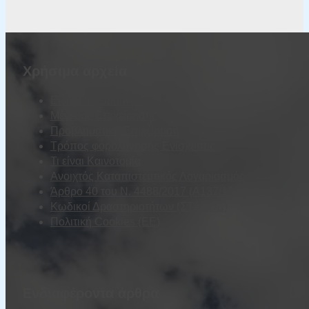
Χρήσιμα αρχεία
Είδη Επιχειρήσεων
Μέγεθος Επιχείρησης
Προβληματική Επιχείρηση
Τρόπος φορολόγησης Ενίσχυσης
Τι είναι Καινοτομία
Ανοιχτός Καταπιστευτικός Λογαριασμός
Άρθρο 40 του Ν. 4488/2017 (Α137/13.09.2017)
Κωδικοί Δραστηριοτήτων (ΣΤΑΚΟΔ)
Πολιτική Cookies (ΕΕ)
Ενδιαφέροντα άρθρα