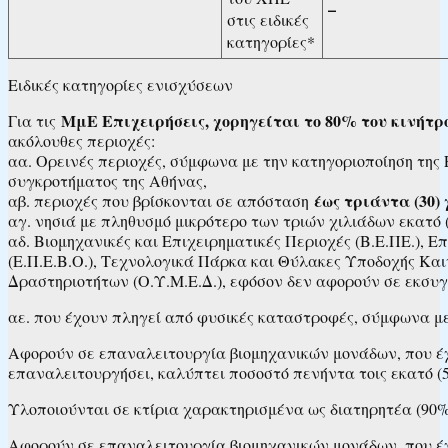
–
στις ειδικές
κατηγορίες*
Ειδικές κατηγορίες ενισχύσεων
ΜμΕ Επιχειρήσεις, χορηγείται το 80% του κινήτρ
Για τις
ακόλουθες περιοχές:
αα. Ορεινές περιοχές, σύμφωνα με την κατηγοριοποίηση της 
συγκροτήματος της Αθήνας,
έως τριάντα (30)
αβ. περιοχές που βρίσκονται σε απόσταση
αγ. νησιά με πληθυσμό μικρότερο των τριών χιλιάδων εκατό (
αδ. Βιομηχανικές και Επιχειρηματικές Περιοχές (Β.Ε.ΠΕ.)
(Ε.Π.Ε.Β.Ο.), Τεχνολογικά Πάρκα και Θύλακες Υποδοχής Κα
Δραστηριοτήτων (Ο.Υ.Μ.Ε.Δ.), εφόσον δεν αφορούν σε εκσυγ
αε. που έχουν πληγεί από φυσικές καταστροφές, σύμφωνα μ
Αφορούν σε επαναλειτουργία βιομηχανικών μονάδων, που έχου
επαναλειτουργήσει, καλύπτει ποσοστό πενήντα τοις εκατό (
Υλοποιούνται σε κτίρια χαρακτηρισμένα ως διατηρητέα (90
Αφορούν σε επαναλειτουργία βιομηχανικών μονάδων, που έχου