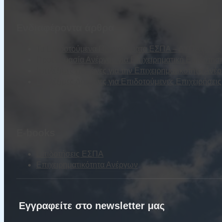
Ενδιαφέροντα άρθρα
Τα Επιδοτούμενα Προγράμματα ΕΣΠΑ – ΔΥΠΑ (τέως Ο
Προετοιμασία Ανέργου για Επιχειρηματική Επιδότησ
Επιλέξιμες Δαπάνες για την Επιχειρηματικότητα Ανέ
Επιλέξιμες Δαπάνες για Επιδοτούμενες Επιχειρήσε
E-books
Επιδοτήσεις ΕΣΠΑ
Επιχειρηματικότητα Ανέργων
Εγγραφείτε στο newsletter μας