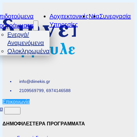
πιδοτούμενα
Αρχιτεκτονικές
Νέα
Συνεργασία
Υπηρεσίες
ρογράμματα
Ενεργά/
Αναμενόμενα
Ολοκληρωμένα
info@diinekis.gr
2109569799, 6974146588
Επικοινωνία
α
ΔΗΜΟΦΙΛΕΣΤΕΡΑ ΠΡΟΓΡΑΜΜΑΤΑ