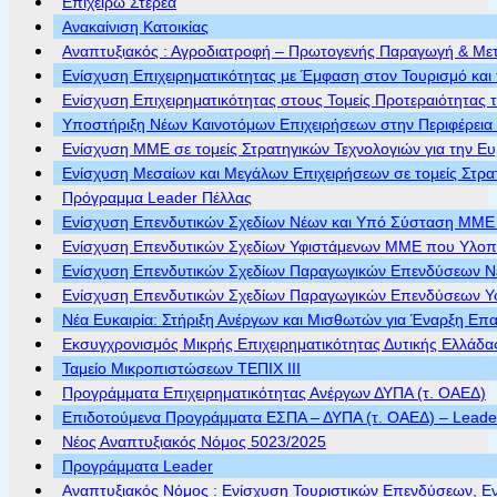
Επιχειρώ Στερεά
Ανακαίνιση Κατοικίας
Αναπτυξιακός : Αγροδιατροφή – Πρωτογενής Παραγωγή & Με
Ενίσχυση Επιχειρηματικότητας με Έμφαση στον Τουρισμό και 
Ενίσχυση Επιχειρηματικότητας στους Τομείς Προτεραιότητας τ
Υποστήριξη Νέων Καινοτόμων Επιχειρήσεων στην Περιφέρεια
Ενίσχυση ΜΜΕ σε τομείς Στρατηγικών Τεχνολογιών για την Ε
Ενίσχυση Μεσαίων και Μεγάλων Επιχειρήσεων σε τομείς Στρα
Πρόγραμμα Leader Πέλλας
Ενίσχυση Επενδυτικών Σχεδίων Νέων και Υπό Σύσταση ΜΜΕ π
Ενίσχυση Επενδυτικών Σχεδίων Υφιστάμενων ΜΜΕ που Υλοποι
Ενίσχυση Επενδυτικών Σχεδίων Παραγωγικών Επενδύσεων Νέ
Ενίσχυση Επενδυτικών Σχεδίων Παραγωγικών Επενδύσεων Υφ
Νέα Ευκαιρία: Στήριξη Ανέργων και Μισθωτών για Έναρξη Επ
Εκσυγχρονισμός Μικρής Επιχειρηματικότητας Δυτικής Ελλάδα
Ταμείο Μικροπιστώσεων ΤΕΠΙΧ ΙΙΙ
Προγράμματα Επιχειρηματικότητας Ανέργων ΔΥΠΑ (τ. ΟΑΕΔ)
Επιδοτούμενα Προγράμματα ΕΣΠΑ – ΔΥΠΑ (τ. ΟΑΕΔ) – Leader 
Νέος Αναπτυξιακός Νόμος 5023/2025
Προγράμματα Leader
Αναπτυξιακός Νόμος : Ενίσχυση Τουριστικών Επενδύσεων, Ε