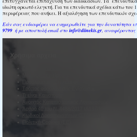
επιτυγχάνεται επιτάχυνση των διαδικασιών. Τα επενδυτικά 
ιδιώτη ορκωτό ελεγκτή. Για τα επενδυτικά σχέδια κάτω του 1.
περιφέρειας που ανήκει. Η αξιολόγηση των επενδυτικών σχεδί
Εάν σας ενδιαφέρει να ενημερωθείτε για την δυνατότητα υ
9799
ή με αποστολή email στο
info@diinekis.gr
, αναφέροντας 
Χρήσιμα αρχεία
Είδη Επιχειρήσεων
Μέγεθος Επιχείρησης
Προβληματική Επιχείρηση
Τρόπος φορολόγησης Ενίσχυσης
Τι είναι Καινοτομία
Ανοιχτός Καταπιστευτικός Λογαριασμός
Άρθρο 40 του Ν. 4488/2017 (Α137/13.09.2017)
Κωδικοί Δραστηριοτήτων (ΣΤΑΚΟΔ)
Πολιτική Cookies (ΕΕ)