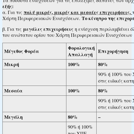
Τα ποσοστά ενισχύσεων για τις επιλέξιμες δαπάνες των α
εξής:
πολύ μικρές, μικρές και μεσαίες επιχειρήσεις,
α. Για τις
Το κίνητρο της επιχορ
Χάρτη Περιφερειακών Ενισχύσεων.
μεγάλες επιχειρήσεις
β. Για τις
η ενίσχυση περιλαμβάνει ό
του ανώτατου ορίου του Χάρτη Περιφερειακών Ενισχύσεων
Φορολογική
Μέγεθος Φορέα
Επιχορήγηση
Απαλλαγή
Μικρή
100%
80%
90% ή 100% του
στις ειδικές κατ
Μεσαία
100%
80%
90% ή 100% του
στις ειδικές κατ
Μεγάλη
80%
–
90% ή 100%
του ΧΠΕ