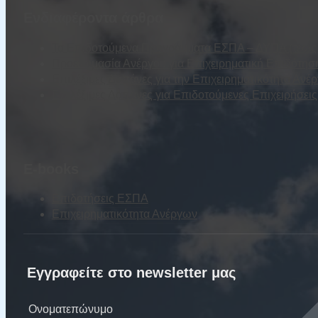
Ενδιαφέροντα άρθρα
Τα Επιδοτούμενα Προγράμματα ΕΣΠΑ – ΔΥΠΑ (τέως Ο
Προετοιμασία Ανέργου για Επιχειρηματική Επιδότησ
Επιλέξιμες Δαπάνες για την Επιχειρηματικότητα Ανέ
Επιλέξιμες Δαπάνες για Επιδοτούμενες Επιχειρήσε
E-books
Επιδοτήσεις ΕΣΠΑ
Επιχειρηματικότητα Ανέργων
Εγγραφείτε στο newsletter μας