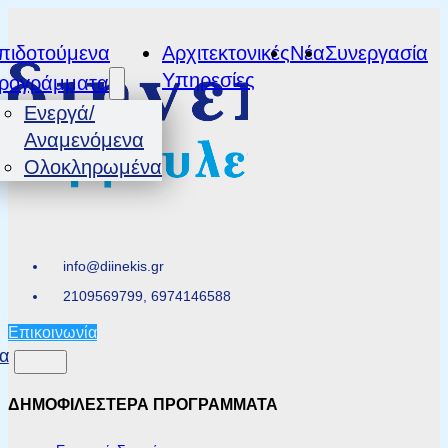
πιδοτούμενα
Αρχιτεκτονικές
Νέα
Συνεργασία
Υπηρεσίες
ρογράμματα
Ενεργά/
Αναμενόμενα
Ολοκληρωμένα
info@diinekis.gr
2109569799, 6974146588
Επικοινωνία
α
ΔΗΜΟΦΙΛΕΣΤΕΡΑ ΠΡΟΓΡΑΜΜΑΤΑ