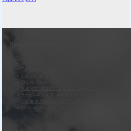
Χρήσιμα αρχεία
Είδη Επιχειρήσεων
Μέγεθος Επιχείρησης
Προβληματική Επιχείρηση
Τρόπος φορολόγησης Ενίσχυσης
Τι είναι Καινοτομία
Ανοιχτός Καταπιστευτικός Λογαριασμός
Άρθρο 40 του Ν. 4488/2017 (Α137/13.09.2017)
Κωδικοί Δραστηριοτήτων (ΣΤΑΚΟΔ)
Πολιτική Cookies (ΕΕ)