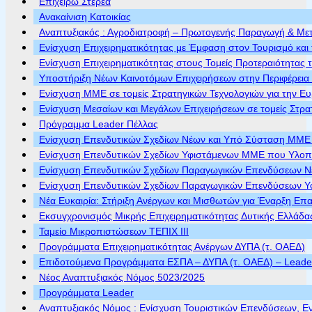
Επιχειρώ Στερεά
Ανακαίνιση Κατοικίας
Αναπτυξιακός : Αγροδιατροφή – Πρωτογενής Παραγωγή & Με
Ενίσχυση Επιχειρηματικότητας με Έμφαση στον Τουρισμό και 
Ενίσχυση Επιχειρηματικότητας στους Τομείς Προτεραιότητας τ
Υποστήριξη Νέων Καινοτόμων Επιχειρήσεων στην Περιφέρεια
Ενίσχυση ΜΜΕ σε τομείς Στρατηγικών Τεχνολογιών για την Ε
Ενίσχυση Μεσαίων και Μεγάλων Επιχειρήσεων σε τομείς Στρα
Πρόγραμμα Leader Πέλλας
Ενίσχυση Επενδυτικών Σχεδίων Νέων και Υπό Σύσταση ΜΜΕ π
Ενίσχυση Επενδυτικών Σχεδίων Υφιστάμενων ΜΜΕ που Υλοποι
Ενίσχυση Επενδυτικών Σχεδίων Παραγωγικών Επενδύσεων Νέ
Ενίσχυση Επενδυτικών Σχεδίων Παραγωγικών Επενδύσεων Υφ
Νέα Ευκαιρία: Στήριξη Ανέργων και Μισθωτών για Έναρξη Επ
Εκσυγχρονισμός Μικρής Επιχειρηματικότητας Δυτικής Ελλάδα
Ταμείο Μικροπιστώσεων ΤΕΠΙΧ ΙΙΙ
Προγράμματα Επιχειρηματικότητας Ανέργων ΔΥΠΑ (τ. ΟΑΕΔ)
Επιδοτούμενα Προγράμματα ΕΣΠΑ – ΔΥΠΑ (τ. ΟΑΕΔ) – Leader 
Νέος Αναπτυξιακός Νόμος 5023/2025
Προγράμματα Leader
Αναπτυξιακός Νόμος : Ενίσχυση Τουριστικών Επενδύσεων, Ε