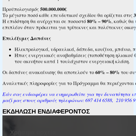
500.000.000€
Προϋπολογισμός
3
Το μέγιστο ποσό κάθε επενδυτικού σχεδίου θα ορίζεται στις
80% – 90%
Η επιδότηση θα ανέρχεται σε ποσοστό
, καθώς θα
επιπλέον όταν πρόκειται για τρίτεκνες και πολύτεκνες οικο
Επιλέξιμες Δαπάνες
Ηλεκτρολογικά, υδραυλικά, δάπεδα, κουζίνα, μπάνιο, 
Ήπιες ενεργειακές αναβαθμίσεις (τοποθέτηση ηλιακού
του ακινήτου κατά 1 τουλάχιστον ενεργειακή κλάση.
60% – 80%
Οι δαπάνες ανακαίνισης θα αποτελούν το
του συ
Αναλυτικές πληροφορίες για το Πρόγραμμα θα περιέχονται 
Εάν σας ενδιαφέρει να ενημερωθείτε για την δυνατότητα υπ
μαζί μας στους αριθμούς τηλεφώνων: 697 414 6588, 210 956 979
ΕΚΔΗΛΩΣΗ ΕΝΔΙΑΦΕΡΟΝΤΟΣ
Χρήσιμα αρχεία