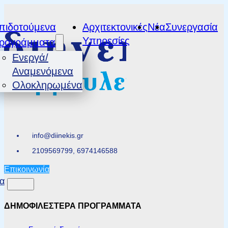
πιδοτούμενα
Αρχιτεκτονικές
Νέα
Συνεργασία
Υπηρεσίες
ρογράμματα
Ενεργά/
Αναμενόμενα
Ολοκληρωμένα
info@diinekis.gr
2109569799, 6974146588
Επικοινωνία
α
ΔΗΜΟΦΙΛΕΣΤΕΡΑ ΠΡΟΓΡΑΜΜΑΤΑ