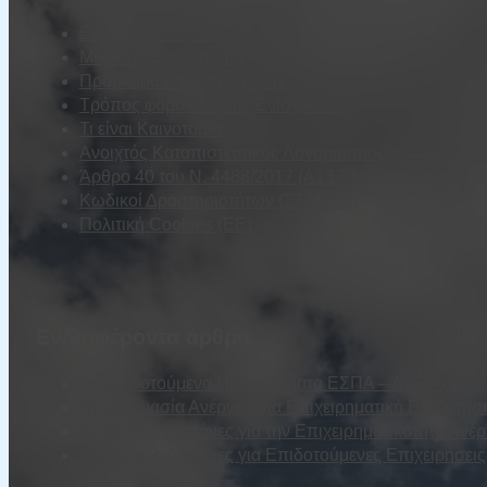
Είδη Επιχειρήσεων
Μέγεθος Επιχείρησης
Προβληματική Επιχείρηση
Τρόπος φορολόγησης Ενίσχυσης
Τι είναι Καινοτομία
Ανοιχτός Καταπιστευτικός Λογαριασμός
Άρθρο 40 του Ν. 4488/2017 (Α137/13.09.2017)
Κωδικοί Δραστηριοτήτων (ΣΤΑΚΟΔ)
Πολιτική Cookies (ΕΕ)
Ενδιαφέροντα άρθρα
Τα Επιδοτούμενα Προγράμματα ΕΣΠΑ – ΔΥΠΑ (τέως Ο
Προετοιμασία Ανέργου για Επιχειρηματική Επιδότησ
Επιλέξιμες Δαπάνες για την Επιχειρηματικότητα Ανέ
Επιλέξιμες Δαπάνες για Επιδοτούμενες Επιχειρήσε