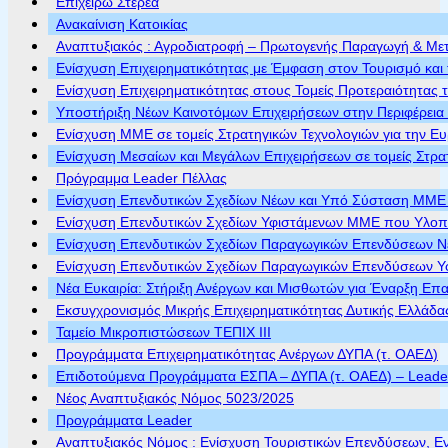
Επιχειρώ Στερεά
Ανακαίνιση Κατοικίας
Αναπτυξιακός : Αγροδιατροφή – Πρωτογενής Παραγωγή & Με
Ενίσχυση Επιχειρηματικότητας με Έμφαση στον Τουρισμό και 
Ενίσχυση Επιχειρηματικότητας στους Τομείς Προτεραιότητας τ
Υποστήριξη Νέων Καινοτόμων Επιχειρήσεων στην Περιφέρεια
Ενίσχυση ΜΜΕ σε τομείς Στρατηγικών Τεχνολογιών για την Ε
Ενίσχυση Μεσαίων και Μεγάλων Επιχειρήσεων σε τομείς Στρα
Πρόγραμμα Leader Πέλλας
Ενίσχυση Επενδυτικών Σχεδίων Νέων και Υπό Σύσταση ΜΜΕ π
Ενίσχυση Επενδυτικών Σχεδίων Υφιστάμενων ΜΜΕ που Υλοποι
Ενίσχυση Επενδυτικών Σχεδίων Παραγωγικών Επενδύσεων Νέ
Ενίσχυση Επενδυτικών Σχεδίων Παραγωγικών Επενδύσεων Υφ
Νέα Ευκαιρία: Στήριξη Ανέργων και Μισθωτών για Έναρξη Επ
Εκσυγχρονισμός Μικρής Επιχειρηματικότητας Δυτικής Ελλάδα
Ταμείο Μικροπιστώσεων ΤΕΠΙΧ ΙΙΙ
Προγράμματα Επιχειρηματικότητας Ανέργων ΔΥΠΑ (τ. ΟΑΕΔ)
Επιδοτούμενα Προγράμματα ΕΣΠΑ – ΔΥΠΑ (τ. ΟΑΕΔ) – Leader 
Νέος Αναπτυξιακός Νόμος 5023/2025
Προγράμματα Leader
Αναπτυξιακός Νόμος : Ενίσχυση Τουριστικών Επενδύσεων, Ε