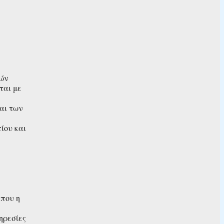
κών
ται με
και των
ίου και
 που η
ηρεσίες