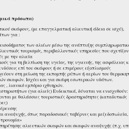
νομικά πρόσωπα)
ικού σκάφους, (με επαγγελματική αλιευτική άδεια σε ισχύ),
των για :
 εισοδήματος των αλιέων μέσω της ανάπτυξης συμπληρωματι
λιευτικός τουρισμός, περιβαλλοντικές υπηρεσίες που σχετίζον
ές με την αλιεία
ούς για τη βελτίωση της υγείας, της υγιεινής, της ασφάλειας 
νδύσεις επί του σκάφους ή σε επιμέρους εξοπλισμούς
χεύουν στη μείωση της εκπομπής ρύπων ή αερίων του θερμοκηπ
κών σκαφών. Ισχύει και για σκάφη εσωτερικών υδάτων.
ς , λιανικό εμπόριο ιχθυηρών.
τηριοτήτων (για αλιείς) Ενδεικτικά, δύναται να ενισχυθούν:
ονται με θαλάσσιες τουριστικές δραστηριότητες (καταδυτικός
ρες)
τέρευσης
και αναψυχής, όπως παραδοσιακές ταβέρνες και μεζεδοπωλεία,
στρονομία»
υπηρέτησης αλιευτικών σκαφών και σκαφών αναψυχής (π.χ. υπ