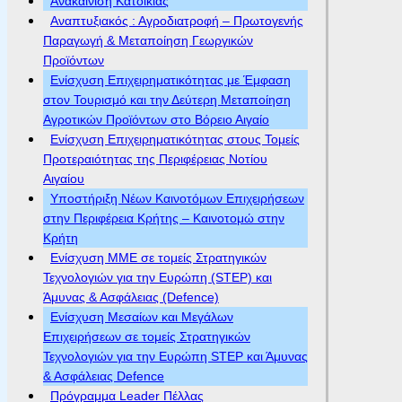
Ανακαίνιση Κατοικίας
Αναπτυξιακός : Αγροδιατροφή – Πρωτογενής
Παραγωγή & Μεταποίηση Γεωργικών
Προϊόντων
Ενίσχυση Επιχειρηματικότητας με Έμφαση
στον Τουρισμό και την Δεύτερη Μεταποίηση
Αγροτικών Προϊόντων στο Βόρειο Αιγαίο
Ενίσχυση Επιχειρηματικότητας στους Τομείς
Προτεραιότητας της Περιφέρειας Νοτίου
Αιγαίου
Υποστήριξη Νέων Καινοτόμων Επιχειρήσεων
στην Περιφέρεια Κρήτης – Καινοτομώ στην
Κρήτη
Ενίσχυση ΜΜΕ σε τομείς Στρατηγικών
Τεχνολογιών για την Ευρώπη (STEP) και
Άμυνας & Ασφάλειας (Defence)
Ενίσχυση Μεσαίων και Μεγάλων
Επιχειρήσεων σε τομείς Στρατηγικών
Τεχνολογιών για την Ευρώπη STEP και Άμυνας
& Ασφάλειας Defence
Πρόγραμμα Leader Πέλλας