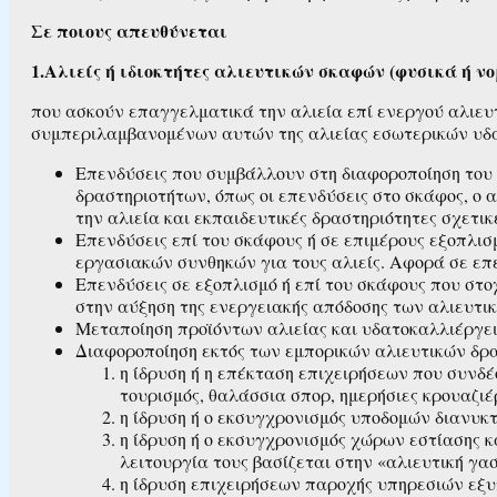
Σε ποιους απευθύνεται
1.Αλιείς ή ιδιοκτήτες αλιευτικών σκαφών (φυσικά ή 
που ασκούν επαγγελματικά την αλιεία επί ενεργού αλιευτ
συμπεριλαμβανομένων αυτών της αλιείας εσωτερικών υδά
Επενδύσεις που συμβάλλουν στη διαφοροποίηση του
δραστηριοτήτων, όπως οι επενδύσεις στο σκάφος, ο α
την αλιεία και εκπαιδευτικές δραστηριότητες σχετικ
Επενδύσεις επί του σκάφους ή σε επιμέρους εξοπλισμ
εργασιακών συνθηκών για τους αλιείς. Αφορά σε επε
Επενδύσεις σε εξοπλισμό ή επί του σκάφους που στο
στην αύξηση της ενεργειακής απόδοσης των αλιευτι
Μεταποίηση προϊόντων αλιείας και υδατοκαλλιέργεια
Διαφοροποίηση εκτός των εμπορικών αλιευτικών δρασ
η ίδρυση ή η επέκταση επιχειρήσεων που συνδέ
τουρισμός, θαλάσσια σπορ, ημερήσιες κρουαζιέ
η ίδρυση ή ο εκσυγχρονισμός υποδομών διανυκ
η ίδρυση ή ο εκσυγχρονισμός χώρων εστίασης 
λειτουργία τους βασίζεται στην «αλιευτική γα
η ίδρυση επιχειρήσεων παροχής υπηρεσιών εξ