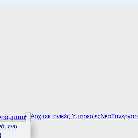
Αρχιτεκτονικές Υπηρεσίες
Νέα
Συνεργασ
γράμματα
νόμενα
α