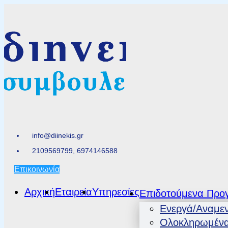
info@diinekis.gr
2109569799, 6974146588
Επικοινωνία
Αρχική
Εταιρεία
Υπηρεσίες
Επιδοτούμενα Προ
Ενεργά/Αναμε
Ολοκληρωμέν