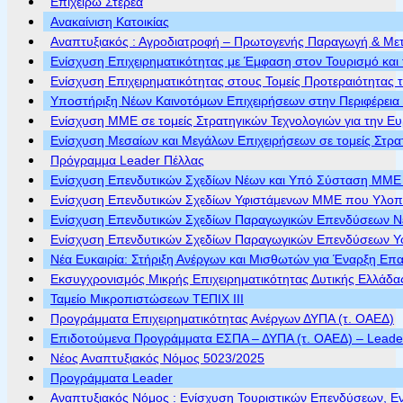
Επιχειρώ Στερεά
Ανακαίνιση Κατοικίας
Αναπτυξιακός : Αγροδιατροφή – Πρωτογενής Παραγωγή & Με
Ενίσχυση Επιχειρηματικότητας με Έμφαση στον Τουρισμό και 
Ενίσχυση Επιχειρηματικότητας στους Τομείς Προτεραιότητας τ
Υποστήριξη Νέων Καινοτόμων Επιχειρήσεων στην Περιφέρεια
Ενίσχυση ΜΜΕ σε τομείς Στρατηγικών Τεχνολογιών για την Ε
Ενίσχυση Μεσαίων και Μεγάλων Επιχειρήσεων σε τομείς Στρα
Πρόγραμμα Leader Πέλλας
Ενίσχυση Επενδυτικών Σχεδίων Νέων και Υπό Σύσταση ΜΜΕ π
Ενίσχυση Επενδυτικών Σχεδίων Υφιστάμενων ΜΜΕ που Υλοποι
Ενίσχυση Επενδυτικών Σχεδίων Παραγωγικών Επενδύσεων Νέ
Ενίσχυση Επενδυτικών Σχεδίων Παραγωγικών Επενδύσεων Υφ
Νέα Ευκαιρία: Στήριξη Ανέργων και Μισθωτών για Έναρξη Επ
Εκσυγχρονισμός Μικρής Επιχειρηματικότητας Δυτικής Ελλάδα
Ταμείο Μικροπιστώσεων ΤΕΠΙΧ ΙΙΙ
Προγράμματα Επιχειρηματικότητας Ανέργων ΔΥΠΑ (τ. ΟΑΕΔ)
Επιδοτούμενα Προγράμματα ΕΣΠΑ – ΔΥΠΑ (τ. ΟΑΕΔ) – Leader 
Νέος Αναπτυξιακός Νόμος 5023/2025
Προγράμματα Leader
Αναπτυξιακός Νόμος : Ενίσχυση Τουριστικών Επενδύσεων, Ε