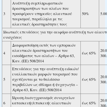
Ανάπτυξη συμπληρωματικών
δραστηριοτήτων των αλιέων που
3
προσφέρουν υπηρεσίες αλιευτικού
50%
5.00
τουρισμού, παράλληλα με τις
αλιευτικές δραστηριότητες τους
Ιδιωτικές επενδύσεις για την αειφόρο ανάπτυξη των αλιευτ
ενισχύσεις
Διαφοροποίηση εκτός των εμπορικών
αλιευτικών δραστηριοτήτων του
20.
4
έως 65%
εισοδήματος των αλιέων – Άρθρο 63,
300
Καν. (ΕΕ) 508/2014
Επενδύσεις για την ανάπτυξη ειδικών/
εναλλακτικών μορφών τουρισμού που
20.
5
σχετίζονται με το θαλάσσιο
έως 65%
300
περιβάλλον ως άθλημα ή ψυχαγωγία –
Άρθρο 63, Καν. (ΕΕ) 508/2014
Ίδρυση /εκσυγχρονισμός συνεργείων
20.
6
κατασκευής/επισκευής αλιευτικών
έως 65%
300