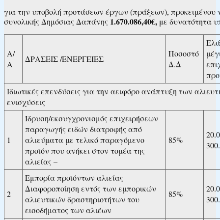
για την υποβολή προτάσεων έργων (πράξεων), προκειμένου ν
1.670.086,40€,
συνολικής Δημόσιας Δαπάνης
με δυνατότητα υ
Ελά
Α/
Ποσοστό
μέγ
ΔΡΑΣΕΙΣ /ΕΝΕΡΓΕΙΕΣ
Α
Δ.Δ
επι
προ
Ιδιωτικές επενδύσεις για την αειφόρο ανάπτυξη των αλιευ
ενισχύσεις
Ίδρυση/εκσυγχρονισμός επιχειρήσεων
παραγωγής ειδών διατροφής από
20.
1
αλιεύματα με τελικό παραγόμενο
85%
300
προϊόν που ανήκει στον τομέα της
αλιείας –
Εμπορία προϊόντων αλιείας –
Διαφοροποίηση εντός των εμπορικών
20.
2
85%
αλιευτικών δραστηριοτήτων του
300
εισοδήματος των αλιέων