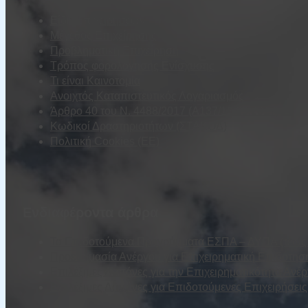
Είδη Επιχειρήσεων
Μέγεθος Επιχείρησης
Προβληματική Επιχείρηση
Τρόπος φορολόγησης Ενίσχυσης
Τι είναι Καινοτομία
Ανοιχτός Καταπιστευτικός Λογαριασμός
Άρθρο 40 του Ν. 4488/2017 (Α137/13.09.2017)
Κωδικοί Δραστηριοτήτων (ΣΤΑΚΟΔ)
Πολιτική Cookies (ΕΕ)
Ενδιαφέροντα άρθρα
Τα Επιδοτούμενα Προγράμματα ΕΣΠΑ – ΔΥΠΑ (τέως Ο
Προετοιμασία Ανέργου για Επιχειρηματική Επιδότησ
Επιλέξιμες Δαπάνες για την Επιχειρηματικότητα Ανέ
Επιλέξιμες Δαπάνες για Επιδοτούμενες Επιχειρήσε