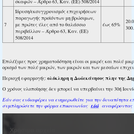
σκαφών – Άρθρο 63, Καν. (ΕΕ) 508/2014
Ίδρυση/εκσυγχρονισμός επιχειρήσεων
παραγωγής προϊόντων μη βρώσιμων,
20.
7
με πρώτες ύλες από το θαλάσσιο
έως 65%
300
περιβάλλον – Άρθρο 63, Καν. (ΕΕ)
508/2014
Επιλέξιμες προς χρηματοδότηση είναι οι μικρές και πολύ μι
ορισμό των πολύ μικρών, των μικρών και των μεσαίων επιχε
ολόκληρη η Δωδεκάνησος πλην της Δη
Περιοχή εφαρμογής:
Ο χρόνος υλοποίησης δεν μπορεί να υπερβαίνει την 30ή Ιουνί
Εάν σας ενδιαφέρει να ενημερωθείτε για την δυνατότητα επι
συμπληρώσετε την φόρμα επικοινωνίας
εδώ
αναφέροντας το
Χρήσιμα αρχεία