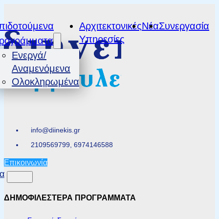
πιδοτούμενα
Αρχιτεκτονικές
Νέα
Συνεργασία
Υπηρεσίες
ρογράμματα
Ενεργά/
Αναμενόμενα
Ολοκληρωμένα
info@diinekis.gr
2109569799, 6974146588
Επικοινωνία
α
ΔΗΜΟΦΙΛΕΣΤΕΡΑ ΠΡΟΓΡΑΜΜΑΤΑ