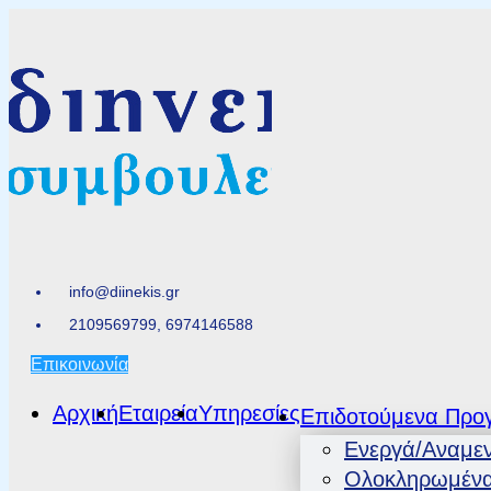
info@diinekis.gr
2109569799, 6974146588
Επικοινωνία
Αρχική
Εταιρεία
Υπηρεσίες
Επιδοτούμενα Προ
Ενεργά/Αναμε
Ολοκληρωμέν