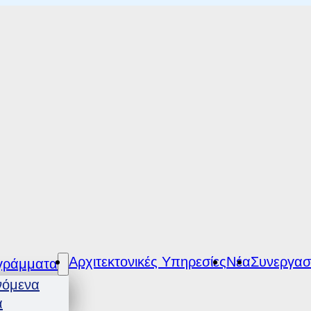
Αρχιτεκτονικές Υπηρεσίες
Νέα
Συνεργασ
γράμματα
νόμενα
α