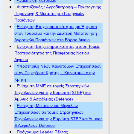
Ανακαίνιση Κατοικίας
Αναπτυξιακός : Αγροδιατροφή – Πρωτογενής
Παραγωγή & Μεταποίηση Γεωργικών
Προϊόντων
Ενίσχυση Επιχειρηματικότητας με Έμφαση
στον Τουρισμό και την Δεύτερη Μεταποίηση
Αγροτικών Προϊόντων στο Βόρειο Αιγαίο
Ενίσχυση Επιχειρηματικότητας στους Τομείς
Προτεραιότητας της Περιφέρειας Νοτίου
Αιγαίου
Υποστήριξη Νέων Καινοτόμων Επιχειρήσεων
στην Περιφέρεια Κρήτης – Καινοτομώ στην
Κρήτη
Ενίσχυση ΜΜΕ σε τομείς Στρατηγικών
Τεχνολογιών για την Ευρώπη (STEP) και
Άμυνας & Ασφάλειας (Defence)
Ενίσχυση Μεσαίων και Μεγάλων
Επιχειρήσεων σε τομείς Στρατηγικών
Τεχνολογιών για την Ευρώπη STEP και Άμυνας
& Ασφάλειας Defence
Πρόγραμμα Leader Πέλλας