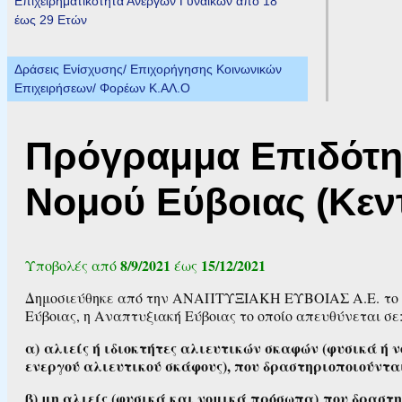
Επιχειρηματικότητα Ανέργων Γυναικών από 18
έως 29 Ετών
Δράσεις Ενίσχυσης/ Επιχορήγησης Κοινωνικών
Επιχειρήσεων/ Φορέων Κ.ΑΛ.Ο
Πρόγραμμα Επιδότησ
Νομού Εύβοιας (Κεντ
8/9/2021
15/12/2021
Υποβολές από
έως
Δημοσιεύθηκε από την ΑΝΑΠΤΥΞΙΑΚΗ ΕΥΒΟΙΑΣ Α.Ε. το τ
Εύβοιας, η Αναπτυξιακή Εύβοιας το οποίο απευθύνεται σε
α)
αλιείς ή ιδιοκτήτες αλιευτικών σκαφών (φυσικά ή
ενεργού αλιευτικού σκάφους), που δραστηριοποιούντα
β) μη αλιείς (φυσικά και νομικά πρόσωπα)
που δραστη