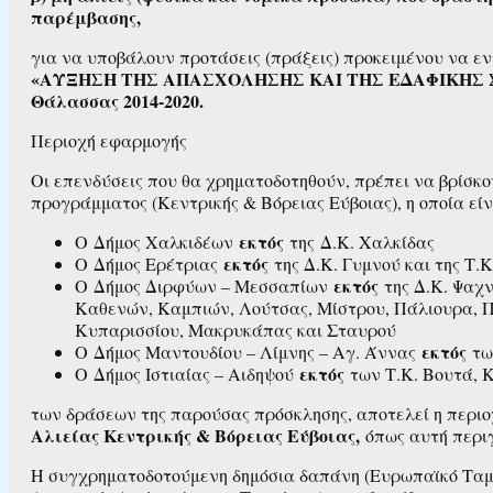
παρέμβασης,
για να υποβάλουν προτάσεις (πράξεις) προκειμένου να ε
«ΑΥΞΗΣΗ ΤΗΣ ΑΠΑΣΧΟΛΗΣΗΣ ΚΑΙ ΤΗΣ ΕΔΑΦΙΚΗΣ ΣΥΝ
Θάλασσας 2014-2020.
Περιοχή εφαρμογής
Οι επενδύσεις που θα χρηματοδοτηθούν, πρέπει να βρίσκο
προγράμματος (Κεντρικής & Βόρειας Εύβοιας), η οποία εί
εκτός
Ο Δήμος Χαλκιδέων
της Δ.Κ. Χαλκίδας
εκτός
Ο Δήμος Ερέτριας
της Δ.Κ. Γυμνού και της Τ.Κ
εκτός
Ο Δήμος Διρφύων – Μεσσαπίων
της Δ.Κ. Ψαχ
Καθενών, Καμπιών, Λούτσας, Μίστρου, Πάλιουρα, Π
Κυπαρισσίου, Μακρυκάπας και Σταυρού
εκτός
Ο Δήμος Μαντουδίου – Λίμνης – Αγ. Άννας
τω
εκτός
Ο Δήμος Ιστιαίας – Αιδηψού
των Τ.Κ. Βουτά, 
των δράσεων της παρούσας πρόσκλησης, αποτελεί η περι
Αλιείας Κεντρικής & Βόρειας Εύβοιας,
όπως αυτή περι
Η συγχρηματοδοτούμενη δημόσια δαπάνη (Ευρωπαϊκό Ταμε