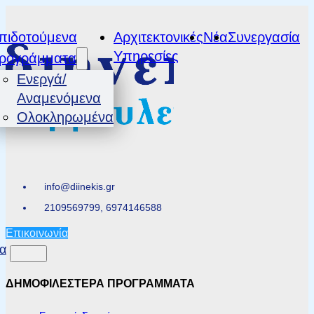
πιδοτούμενα
Αρχιτεκτονικές
Νέα
Συνεργασία
Υπηρεσίες
ρογράμματα
Ενεργά/
Αναμενόμενα
Ολοκληρωμένα
info@diinekis.gr
2109569799, 6974146588
Επικοινωνία
α
ΔΗΜΟΦΙΛΕΣΤΕΡΑ ΠΡΟΓΡΑΜΜΑΤΑ