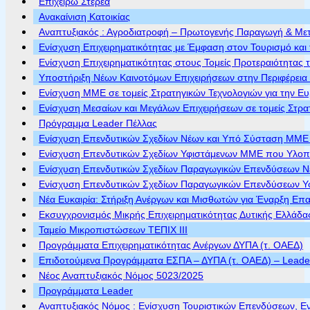
Επιχειρώ Στερεά
Ανακαίνιση Κατοικίας
Αναπτυξιακός : Αγροδιατροφή – Πρωτογενής Παραγωγή & Με
Ενίσχυση Επιχειρηματικότητας με Έμφαση στον Τουρισμό και 
Ενίσχυση Επιχειρηματικότητας στους Τομείς Προτεραιότητας τ
Υποστήριξη Νέων Καινοτόμων Επιχειρήσεων στην Περιφέρεια
Ενίσχυση ΜΜΕ σε τομείς Στρατηγικών Τεχνολογιών για την Ε
Ενίσχυση Μεσαίων και Μεγάλων Επιχειρήσεων σε τομείς Στρα
Πρόγραμμα Leader Πέλλας
Ενίσχυση Επενδυτικών Σχεδίων Νέων και Υπό Σύσταση ΜΜΕ π
Ενίσχυση Επενδυτικών Σχεδίων Υφιστάμενων ΜΜΕ που Υλοποι
Ενίσχυση Επενδυτικών Σχεδίων Παραγωγικών Επενδύσεων Νέ
Ενίσχυση Επενδυτικών Σχεδίων Παραγωγικών Επενδύσεων Υφ
Νέα Ευκαιρία: Στήριξη Ανέργων και Μισθωτών για Έναρξη Επ
Εκσυγχρονισμός Μικρής Επιχειρηματικότητας Δυτικής Ελλάδα
Ταμείο Μικροπιστώσεων ΤΕΠΙΧ ΙΙΙ
Προγράμματα Επιχειρηματικότητας Ανέργων ΔΥΠΑ (τ. ΟΑΕΔ)
Επιδοτούμενα Προγράμματα ΕΣΠΑ – ΔΥΠΑ (τ. ΟΑΕΔ) – Leader 
Νέος Αναπτυξιακός Νόμος 5023/2025
Προγράμματα Leader
Αναπτυξιακός Νόμος : Ενίσχυση Τουριστικών Επενδύσεων, Ε