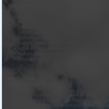
Χρήσιμα αρχεία
Είδη Επιχειρήσεων
Μέγεθος Επιχείρησης
Προβληματική Επιχείρηση
Τρόπος φορολόγησης Ενίσχυσης
Τι είναι Καινοτομία
Ανοιχτός Καταπιστευτικός Λογαριασμός
Άρθρο 40 του Ν. 4488/2017 (Α137/13.09.2017)
Κωδικοί Δραστηριοτήτων (ΣΤΑΚΟΔ)
Πολιτική Cookies (ΕΕ)
Ενδιαφέροντα άρθρα
Τα Επιδοτούμενα Προγράμματα ΕΣΠΑ – ΔΥΠΑ (τέως Ο
Προετοιμασία Ανέργου για Επιχειρηματική Επιδότησ
Επιλέξιμες Δαπάνες για την Επιχειρηματικότητα Ανέ