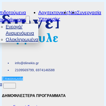
πιδοτούμενα
Αρχιτεκτονικές
Νέα
Συνεργασία
Υπηρεσίες
ρογράμματα
Ενεργά/
Αναμενόμενα
Ολοκληρωμένα
info@diinekis.gr
2109569799, 6974146588
Επικοινωνία
α
ΔΗΜΟΦΙΛΕΣΤΕΡΑ ΠΡΟΓΡΑΜΜΑΤΑ