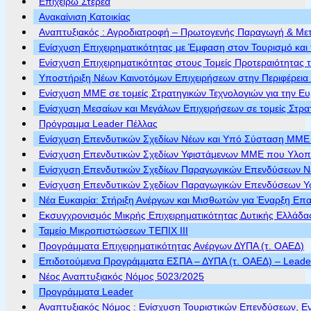
Επιχειρώ Στερεά
Ανακαίνιση Κατοικίας
Αναπτυξιακός : Αγροδιατροφή – Πρωτογενής Παραγωγή & Με
Ενίσχυση Επιχειρηματικότητας με Έμφαση στον Τουρισμό και 
Ενίσχυση Επιχειρηματικότητας στους Τομείς Προτεραιότητας τ
Υποστήριξη Νέων Καινοτόμων Επιχειρήσεων στην Περιφέρεια
Ενίσχυση ΜΜΕ σε τομείς Στρατηγικών Τεχνολογιών για την Ε
Ενίσχυση Μεσαίων και Μεγάλων Επιχειρήσεων σε τομείς Στρα
Πρόγραμμα Leader Πέλλας
Ενίσχυση Επενδυτικών Σχεδίων Νέων και Υπό Σύσταση ΜΜΕ π
Ενίσχυση Επενδυτικών Σχεδίων Υφιστάμενων ΜΜΕ που Υλοποι
Ενίσχυση Επενδυτικών Σχεδίων Παραγωγικών Επενδύσεων Νέ
Ενίσχυση Επενδυτικών Σχεδίων Παραγωγικών Επενδύσεων Υφ
Νέα Ευκαιρία: Στήριξη Ανέργων και Μισθωτών για Έναρξη Επ
Εκσυγχρονισμός Μικρής Επιχειρηματικότητας Δυτικής Ελλάδα
Ταμείο Μικροπιστώσεων ΤΕΠΙΧ ΙΙΙ
Προγράμματα Επιχειρηματικότητας Ανέργων ΔΥΠΑ (τ. ΟΑΕΔ)
Επιδοτούμενα Προγράμματα ΕΣΠΑ – ΔΥΠΑ (τ. ΟΑΕΔ) – Leader 
Νέος Αναπτυξιακός Νόμος 5023/2025
Προγράμματα Leader
Αναπτυξιακός Νόμος : Ενίσχυση Τουριστικών Επενδύσεων, Ε