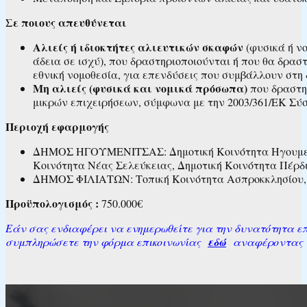
Σε ποιους απευθύνεται
Aλιείς ή ιδιοκτήτες αλιευτικών σκαφών
(φυσικά ή ν
άδεια σε ισχύ), που δραστηριοποιούνται ή που θα δρασ
εθνική νομοθεσία, για επενδύσεις που συμβάλλουν στη 
Mη αλιείς (φυσικά και νομικά πρόσωπα)
που δραστηρ
μικρών επιχειρήσεων, σύμφωνα με την 2003/361/ΕΚ Σύ
Περιοχή εφαρμογής
ΔΗΜΟΣ ΗΓΟΥΜΕΝΙΤΣΑΣ: Δημοτική Κοινότητα Ηγουμενίτσ
Κοινότητα Νέας Σελεύκειας, Δημοτική Κοινότητα Πέρδ
ΔΗΜΟΣ ΦΙΛΙΑΤΩΝ: Τοπική Κοινότητα Ασπροκκλησίου, Το
Προϋπολογισμός :
750.000€
Εάν σας ενδιαφέρει να ενημερωθείτε για την δυνατότητα επι
συμπληρώσετε την φόρμα επικοινωνίας
εδώ
αναφέροντας το