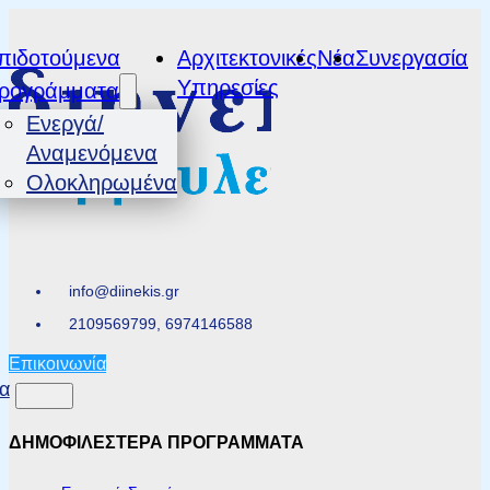
πιδοτούμενα
Αρχιτεκτονικές
Νέα
Συνεργασία
Υπηρεσίες
ρογράμματα
Ενεργά/
Αναμενόμενα
Ολοκληρωμένα
info@diinekis.gr
2109569799, 6974146588
Επικοινωνία
α
ΔΗΜΟΦΙΛΕΣΤΕΡΑ ΠΡΟΓΡΑΜΜΑΤΑ