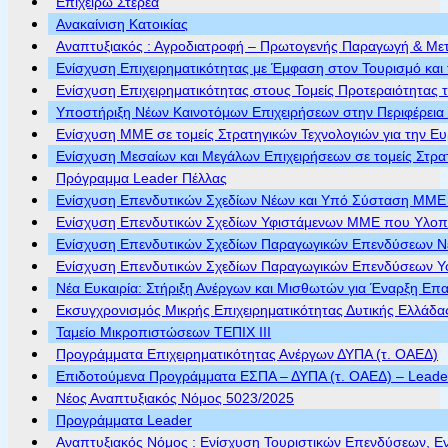
Επιχειρώ Στερεά
Ανακαίνιση Κατοικίας
Αναπτυξιακός : Αγροδιατροφή – Πρωτογενής Παραγωγή & Με
Ενίσχυση Επιχειρηματικότητας με Έμφαση στον Τουρισμό και 
Ενίσχυση Επιχειρηματικότητας στους Τομείς Προτεραιότητας τ
Υποστήριξη Νέων Καινοτόμων Επιχειρήσεων στην Περιφέρεια
Ενίσχυση ΜΜΕ σε τομείς Στρατηγικών Τεχνολογιών για την Ε
Ενίσχυση Μεσαίων και Μεγάλων Επιχειρήσεων σε τομείς Στρα
Πρόγραμμα Leader Πέλλας
Ενίσχυση Επενδυτικών Σχεδίων Νέων και Υπό Σύσταση ΜΜΕ π
Ενίσχυση Επενδυτικών Σχεδίων Υφιστάμενων ΜΜΕ που Υλοποι
Ενίσχυση Επενδυτικών Σχεδίων Παραγωγικών Επενδύσεων Νέ
Ενίσχυση Επενδυτικών Σχεδίων Παραγωγικών Επενδύσεων Υφ
Νέα Ευκαιρία: Στήριξη Ανέργων και Μισθωτών για Έναρξη Επ
Εκσυγχρονισμός Μικρής Επιχειρηματικότητας Δυτικής Ελλάδα
Ταμείο Μικροπιστώσεων ΤΕΠΙΧ ΙΙΙ
Προγράμματα Επιχειρηματικότητας Ανέργων ΔΥΠΑ (τ. ΟΑΕΔ)
Επιδοτούμενα Προγράμματα ΕΣΠΑ – ΔΥΠΑ (τ. ΟΑΕΔ) – Leader 
Νέος Αναπτυξιακός Νόμος 5023/2025
Προγράμματα Leader
Αναπτυξιακός Νόμος : Ενίσχυση Τουριστικών Επενδύσεων, Ε