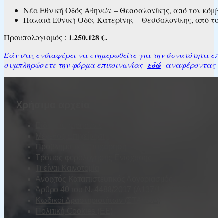
Νέα Εθνική Οδός Αθηνών – Θεσσαλονίκης, από τον κόμβο
Παλαιά Εθνική Οδός Κατερίνης – Θεσσαλονίκης, από τον
1.250.128 €.
Προϋπολογισμός :
Εάν σας ενδιαφέρει να ενημερωθείτε για την δυνατότητα επι
συμπληρώσετε την φόρμα επικοινωνίας
εδώ
αναφέροντας το
Χρήσιμα αρχεία
Είδη Επιχειρήσεων
Μέγεθος Επιχείρησης
Προβληματική Επιχείρηση
Τρόπος φορολόγησης Ενίσχυσης
Τι είναι Καινοτομία
Ανοιχτός Καταπιστευτικός Λογαριασμός
Άρθρο 40 του Ν. 4488/2017 (Α137/13.09.2017)
Κωδικοί Δραστηριοτήτων (ΣΤΑΚΟΔ)
Πολιτική Cookies (ΕΕ)