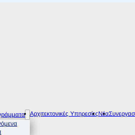
Αρχιτεκτονικές Υπηρεσίες
Νέα
Συνεργασ
γράμματα
νόμενα
α