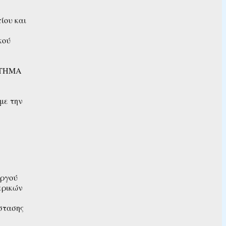
ίου και
κού
ΑΡΤΗΜΑ
με την
εργού
ερικών
ύστασης