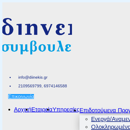
info@diinekis.gr
2109569799, 6974146588
Επικοινωνία
Αρχική
Εταιρεία
Υπηρεσίες
Επιδοτούμενα Προ
Ενεργά/Αναμε
Ολοκληρωμέν