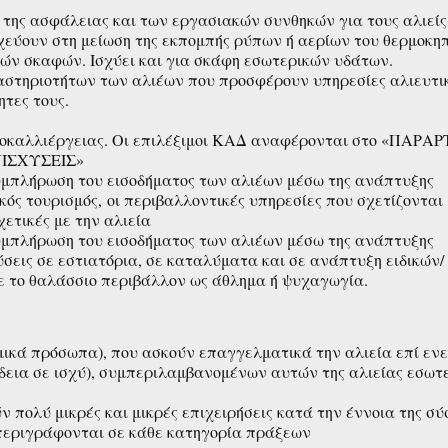
ς, της ασφάλειας και των εργασιακών συνθηκών για τους αλιείς
χεύουν στη μείωση της εκπομπής ρύπων ή αερίων του θερμοκηπ
κών σκαφών. Ισχύει και για σκάφη εσωτερικών υδάτων.
αστηριοτήτων των αλιέων που προσφέρουν υπηρεσίες αλιευτι
ητες τους.
ατοκαλλιέργειας. Οι επιλέξιμοι ΚΑΔ αναφέρονται στο «ΠΑΡ
ΝΙΣΧΥΣΕΙΣ»
υμπλήρωση του εισοδήματος των αλιέων μέσω της ανάπτυξης
ς τουρισμός, οι περιβαλλοντικές υπηρεσίες που σχετίζονται 
χετικές με την αλιεία
υμπλήρωση του εισοδήματος των αλιέων μέσω της ανάπτυξης
εις σε εστιατόρια, σε καταλύματα και σε ανάπτυξη ειδικών/
ε το θαλάσσιο περιβάλλον ως άθλημα ή ψυχαγωγία.
ομικά πρόσωπα), που ασκούν επαγγελματικά την αλιεία επί εν
άδεια σε ισχύ), συμπεριλαμβανομένων αυτών της αλιείας εσωτ
ν πολύ μικρές και μικρές επιχειρήσεις κατά την έννοια της σ
 περιγράφονται σε κάθε κατηγορία πράξεων