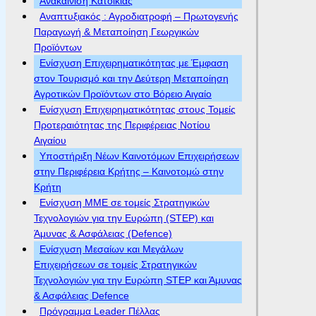
Ανακαίνιση Κατοικίας
Αναπτυξιακός : Αγροδιατροφή – Πρωτογενής
Παραγωγή & Μεταποίηση Γεωργικών
Προϊόντων
Ενίσχυση Επιχειρηματικότητας με Έμφαση
στον Τουρισμό και την Δεύτερη Μεταποίηση
Αγροτικών Προϊόντων στο Βόρειο Αιγαίο
Ενίσχυση Επιχειρηματικότητας στους Τομείς
Προτεραιότητας της Περιφέρειας Νοτίου
Αιγαίου
Υποστήριξη Νέων Καινοτόμων Επιχειρήσεων
στην Περιφέρεια Κρήτης – Καινοτομώ στην
Κρήτη
Ενίσχυση ΜΜΕ σε τομείς Στρατηγικών
Τεχνολογιών για την Ευρώπη (STEP) και
Άμυνας & Ασφάλειας (Defence)
Ενίσχυση Μεσαίων και Μεγάλων
Επιχειρήσεων σε τομείς Στρατηγικών
Τεχνολογιών για την Ευρώπη STEP και Άμυνας
& Ασφάλειας Defence
Πρόγραμμα Leader Πέλλας