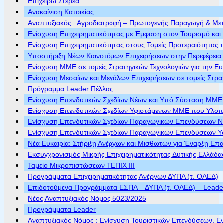
Επιχειρώ Στερεά
Ανακαίνιση Κατοικίας
Αναπτυξιακός : Αγροδιατροφή – Πρωτογενής Παραγωγή & Με
Ενίσχυση Επιχειρηματικότητας με Έμφαση στον Τουρισμό και 
Ενίσχυση Επιχειρηματικότητας στους Τομείς Προτεραιότητας τ
Υποστήριξη Νέων Καινοτόμων Επιχειρήσεων στην Περιφέρεια
Ενίσχυση ΜΜΕ σε τομείς Στρατηγικών Τεχνολογιών για την Ε
Ενίσχυση Μεσαίων και Μεγάλων Επιχειρήσεων σε τομείς Στρα
Πρόγραμμα Leader Πέλλας
Ενίσχυση Επενδυτικών Σχεδίων Νέων και Υπό Σύσταση ΜΜΕ π
Ενίσχυση Επενδυτικών Σχεδίων Υφιστάμενων ΜΜΕ που Υλοποι
Ενίσχυση Επενδυτικών Σχεδίων Παραγωγικών Επενδύσεων Νέ
Ενίσχυση Επενδυτικών Σχεδίων Παραγωγικών Επενδύσεων Υφ
Νέα Ευκαιρία: Στήριξη Ανέργων και Μισθωτών για Έναρξη Επ
Εκσυγχρονισμός Μικρής Επιχειρηματικότητας Δυτικής Ελλάδα
Ταμείο Μικροπιστώσεων ΤΕΠΙΧ ΙΙΙ
Προγράμματα Επιχειρηματικότητας Ανέργων ΔΥΠΑ (τ. ΟΑΕΔ)
Επιδοτούμενα Προγράμματα ΕΣΠΑ – ΔΥΠΑ (τ. ΟΑΕΔ) – Leader 
Νέος Αναπτυξιακός Νόμος 5023/2025
Προγράμματα Leader
Αναπτυξιακός Νόμος : Ενίσχυση Τουριστικών Επενδύσεων, Ε