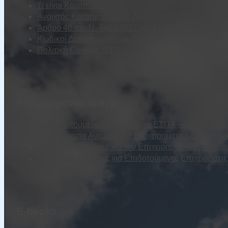
Τι είναι Καινοτομία
Ανοιχτός Καταπιστευτικός Λογαριασμός
Άρθρο 40 του Ν. 4488/2017 (Α137/13.09.2017)
Κωδικοί Δραστηριοτήτων (ΣΤΑΚΟΔ)
Πολιτική Cookies (ΕΕ)
Ενδιαφέροντα άρθρα
Τα Επιδοτούμενα Προγράμματα ΕΣΠΑ – ΔΥΠΑ (τέως Ο
Προετοιμασία Ανέργου για Επιχειρηματική Επιδότησ
Επιλέξιμες Δαπάνες για την Επιχειρηματικότητα Ανέ
Επιλέξιμες Δαπάνες για Επιδοτούμενες Επιχειρήσε
E-books