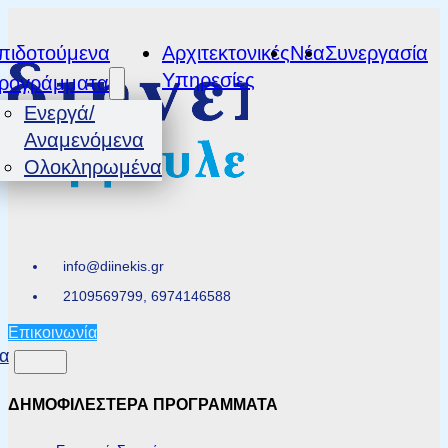
πιδοτούμενα
Αρχιτεκτονικές
Νέα
Συνεργασία
Υπηρεσίες
ρογράμματα
Ενεργά/
Αναμενόμενα
Ολοκληρωμένα
info@diinekis.gr
2109569799, 6974146588
Επικοινωνία
α
ΔΗΜΟΦΙΛΕΣΤΕΡΑ ΠΡΟΓΡΑΜΜΑΤΑ