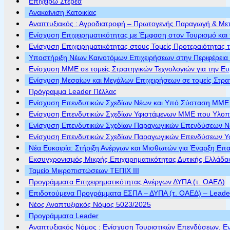
Επιχειρώ Στερεά
Ανακαίνιση Κατοικίας
Αναπτυξιακός : Αγροδιατροφή – Πρωτογενής Παραγωγή & Με
Ενίσχυση Επιχειρηματικότητας με Έμφαση στον Τουρισμό και 
Ενίσχυση Επιχειρηματικότητας στους Τομείς Προτεραιότητας τ
Υποστήριξη Νέων Καινοτόμων Επιχειρήσεων στην Περιφέρεια
Ενίσχυση ΜΜΕ σε τομείς Στρατηγικών Τεχνολογιών για την Ε
Ενίσχυση Μεσαίων και Μεγάλων Επιχειρήσεων σε τομείς Στρα
Πρόγραμμα Leader Πέλλας
Ενίσχυση Επενδυτικών Σχεδίων Νέων και Υπό Σύσταση ΜΜΕ π
Ενίσχυση Επενδυτικών Σχεδίων Υφιστάμενων ΜΜΕ που Υλοποι
Ενίσχυση Επενδυτικών Σχεδίων Παραγωγικών Επενδύσεων Νέ
Ενίσχυση Επενδυτικών Σχεδίων Παραγωγικών Επενδύσεων Υφ
Νέα Ευκαιρία: Στήριξη Ανέργων και Μισθωτών για Έναρξη Επ
Εκσυγχρονισμός Μικρής Επιχειρηματικότητας Δυτικής Ελλάδα
Ταμείο Μικροπιστώσεων ΤΕΠΙΧ ΙΙΙ
Προγράμματα Επιχειρηματικότητας Ανέργων ΔΥΠΑ (τ. ΟΑΕΔ)
Επιδοτούμενα Προγράμματα ΕΣΠΑ – ΔΥΠΑ (τ. ΟΑΕΔ) – Leader 
Νέος Αναπτυξιακός Νόμος 5023/2025
Προγράμματα Leader
Αναπτυξιακός Νόμος : Ενίσχυση Τουριστικών Επενδύσεων, Ε