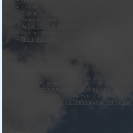
Προβληματική Επιχείρηση
Τρόπος φορολόγησης Ενίσχυσης
Τι είναι Καινοτομία
Ανοιχτός Καταπιστευτικός Λογαριασμός
Άρθρο 40 του Ν. 4488/2017 (Α137/13.09.2017)
Κωδικοί Δραστηριοτήτων (ΣΤΑΚΟΔ)
Πολιτική Cookies (ΕΕ)
Ενδιαφέροντα άρθρα
Τα Επιδοτούμενα Προγράμματα ΕΣΠΑ – ΔΥΠΑ (τέως Ο
Προετοιμασία Ανέργου για Επιχειρηματική Επιδότησ
Επιλέξιμες Δαπάνες για την Επιχειρηματικότητα Ανέ
Επιλέξιμες Δαπάνες για Επιδοτούμενες Επιχειρήσε