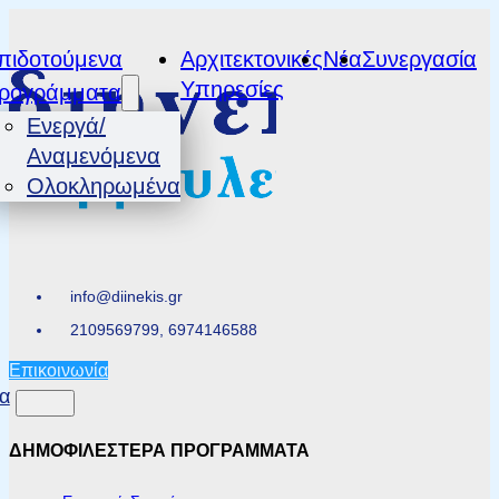
πιδοτούμενα
Αρχιτεκτονικές
Νέα
Συνεργασία
Υπηρεσίες
ρογράμματα
Ενεργά/
Αναμενόμενα
Ολοκληρωμένα
info@diinekis.gr
2109569799, 6974146588
Επικοινωνία
α
ΔΗΜΟΦΙΛΕΣΤΕΡΑ ΠΡΟΓΡΑΜΜΑΤΑ