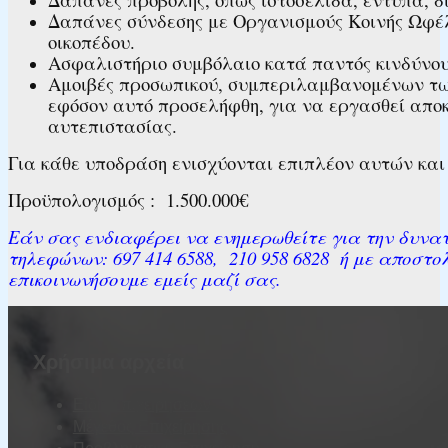
Δαπάνες σύνδεσης με Οργανισμούς Κοινής Ωφέλ
οικοπέδου.
Ασφαλιστήριο συμβόλαιο κατά παντός κινδύνου,
Αμοιβές προσωπικού, συμπεριλαμβανομένων των
εφόσον αυτό προσελήφθη, για να εργασθεί αποκ
αυτεπιστασίας.
Για κάθε υποδράση ενισχύονται επιπλέον αυτών και
Προϋπολογισμός : 1.500.000€
Εάν σας ενδιαφέρει να ενημερωθείτε για την δυνα
τηλεφώνων: 697 414 6588, 210 958 6828 ή με αποστο
επικοινωνήσουμε εμείς μαζί σας.
Χρήσιμα αρχεία
Είδη Επιχειρήσεων
Μέγεθος Επιχείρησης