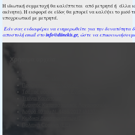
Η ιδιωτική συμμετοχή θα καλύπτεται από μετρητά ή άλλα ισο
ακίνητα). Η εισφορά σε είδος θα μπορεί να καλύψει το μισό 
υποχρεωτικά με μετρητά.
Εάν σας ενδιαφέρει να ενημερωθείτε για την δυνατότητα δα
αποστολή email στο
info@diinekis.gr,
ώστε να επικοινωνήσουμε
Χρήσιμα αρχεία
Είδη Επιχειρήσεων
Μέγεθος Επιχείρησης
Προβληματική Επιχείρηση
Τρόπος φορολόγησης Ενίσχυσης
Τι είναι Καινοτομία
Ανοιχτός Καταπιστευτικός Λογαριασμός
Άρθρο 40 του Ν. 4488/2017 (Α137/13.09.2017)
Κωδικοί Δραστηριοτήτων (ΣΤΑΚΟΔ)
Πολιτική Cookies (ΕΕ)