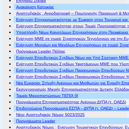
Επιχειρώ Στερεά
Ανακαίνιση Κατοικίας
Αναπτυξιακός : Αγροδιατροφή – Πρωτογενής Παραγωγή & Με
Ενίσχυση Επιχειρηματικότητας με Έμφαση στον Τουρισμό και 
Ενίσχυση Επιχειρηματικότητας στους Τομείς Προτεραιότητας τ
Υποστήριξη Νέων Καινοτόμων Επιχειρήσεων στην Περιφέρεια
Ενίσχυση ΜΜΕ σε τομείς Στρατηγικών Τεχνολογιών για την Ε
Ενίσχυση Μεσαίων και Μεγάλων Επιχειρήσεων σε τομείς Στρα
Πρόγραμμα Leader Πέλλας
Ενίσχυση Επενδυτικών Σχεδίων Νέων και Υπό Σύσταση ΜΜΕ π
Ενίσχυση Επενδυτικών Σχεδίων Υφιστάμενων ΜΜΕ που Υλοποι
Ενίσχυση Επενδυτικών Σχεδίων Παραγωγικών Επενδύσεων Νέ
Ενίσχυση Επενδυτικών Σχεδίων Παραγωγικών Επενδύσεων Υφ
Νέα Ευκαιρία: Στήριξη Ανέργων και Μισθωτών για Έναρξη Επ
Εκσυγχρονισμός Μικρής Επιχειρηματικότητας Δυτικής Ελλάδα
Ταμείο Μικροπιστώσεων ΤΕΠΙΧ ΙΙΙ
Προγράμματα Επιχειρηματικότητας Ανέργων ΔΥΠΑ (τ. ΟΑΕΔ)
Επιδοτούμενα Προγράμματα ΕΣΠΑ – ΔΥΠΑ (τ. ΟΑΕΔ) – Leader 
Νέος Αναπτυξιακός Νόμος 5023/2025
Προγράμματα Leader
Αναπτυξιακός Νόμος : Ενίσχυση Τουριστικών Επενδύσεων, Ε