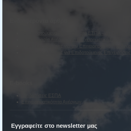
Ενδιαφέροντα άρθρα
Τα Επιδοτούμενα Προγράμματα ΕΣΠΑ – ΔΥΠΑ (τέως Ο
Προετοιμασία Ανέργου για Επιχειρηματική Επιδότησ
Επιλέξιμες Δαπάνες για την Επιχειρηματικότητα Ανέ
Επιλέξιμες Δαπάνες για Επιδοτούμενες Επιχειρήσε
E-books
Επιδοτήσεις ΕΣΠΑ
Επιχειρηματικότητα Ανέργων
Εγγραφείτε στο newsletter μας