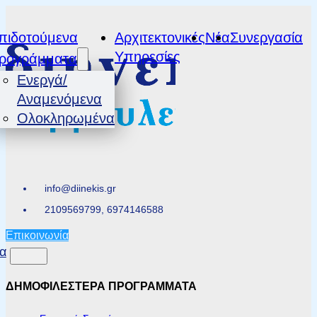
πιδοτούμενα
Αρχιτεκτονικές
Νέα
Συνεργασία
Υπηρεσίες
ρογράμματα
Ενεργά/
Αναμενόμενα
Ολοκληρωμένα
info@diinekis.gr
2109569799, 6974146588
Επικοινωνία
α
ΔΗΜΟΦΙΛΕΣΤΕΡΑ ΠΡΟΓΡΑΜΜΑΤΑ