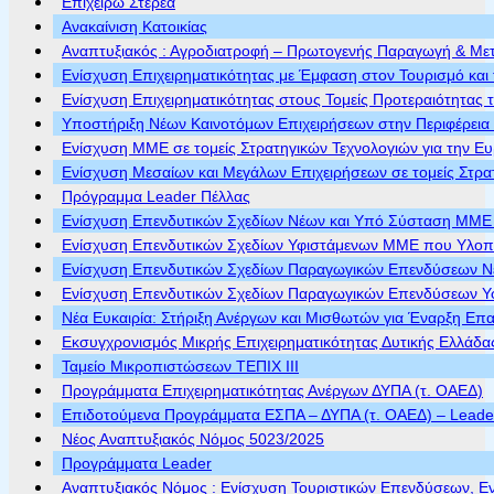
Επιχειρώ Στερεά
Ανακαίνιση Κατοικίας
Αναπτυξιακός : Αγροδιατροφή – Πρωτογενής Παραγωγή & Με
Ενίσχυση Επιχειρηματικότητας με Έμφαση στον Τουρισμό και 
Ενίσχυση Επιχειρηματικότητας στους Τομείς Προτεραιότητας τ
Υποστήριξη Νέων Καινοτόμων Επιχειρήσεων στην Περιφέρεια
Ενίσχυση ΜΜΕ σε τομείς Στρατηγικών Τεχνολογιών για την Ε
Ενίσχυση Μεσαίων και Μεγάλων Επιχειρήσεων σε τομείς Στρα
Πρόγραμμα Leader Πέλλας
Ενίσχυση Επενδυτικών Σχεδίων Νέων και Υπό Σύσταση ΜΜΕ π
Ενίσχυση Επενδυτικών Σχεδίων Υφιστάμενων ΜΜΕ που Υλοποι
Ενίσχυση Επενδυτικών Σχεδίων Παραγωγικών Επενδύσεων Νέ
Ενίσχυση Επενδυτικών Σχεδίων Παραγωγικών Επενδύσεων Υφ
Νέα Ευκαιρία: Στήριξη Ανέργων και Μισθωτών για Έναρξη Επ
Εκσυγχρονισμός Μικρής Επιχειρηματικότητας Δυτικής Ελλάδα
Ταμείο Μικροπιστώσεων ΤΕΠΙΧ ΙΙΙ
Προγράμματα Επιχειρηματικότητας Ανέργων ΔΥΠΑ (τ. ΟΑΕΔ)
Επιδοτούμενα Προγράμματα ΕΣΠΑ – ΔΥΠΑ (τ. ΟΑΕΔ) – Leader 
Νέος Αναπτυξιακός Νόμος 5023/2025
Προγράμματα Leader
Αναπτυξιακός Νόμος : Ενίσχυση Τουριστικών Επενδύσεων, Ε