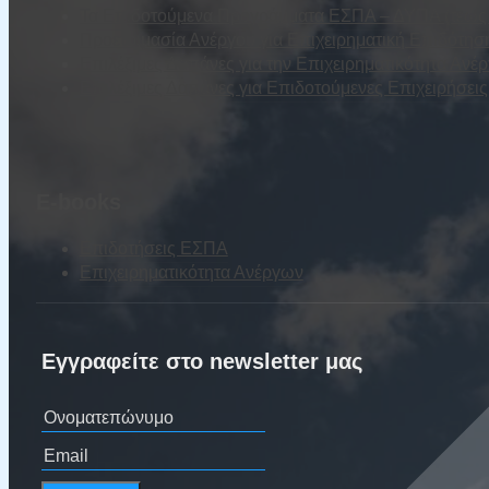
Τα Επιδοτούμενα Προγράμματα ΕΣΠΑ – ΔΥΠΑ (τέως Ο
Προετοιμασία Ανέργου για Επιχειρηματική Επιδότησ
Επιλέξιμες Δαπάνες για την Επιχειρηματικότητα Ανέ
Επιλέξιμες Δαπάνες για Επιδοτούμενες Επιχειρήσε
E-books
Επιδοτήσεις ΕΣΠΑ
Επιχειρηματικότητα Ανέργων
Εγγραφείτε στο newsletter μας