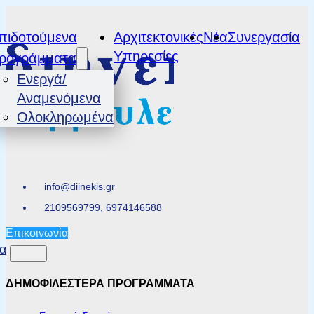
πιδοτούμενα
Αρχιτεκτονικές
Νέα
Συνεργασία
Υπηρεσίες
ρογράμματα
Ενεργά/
Αναμενόμενα
Ολοκληρωμένα
info@diinekis.gr
2109569799, 6974146588
Επικοινωνία
α
ΔΗΜΟΦΙΛΕΣΤΕΡΑ ΠΡΟΓΡΑΜΜΑΤΑ