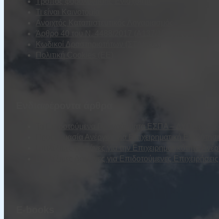
Τρόπος φορολόγησης Ενίσχυσης
Τι είναι Καινοτομία
Ανοιχτός Καταπιστευτικός Λογαριασμός
Άρθρο 40 του Ν. 4488/2017 (Α137/13.09.2017)
Κωδικοί Δραστηριοτήτων (ΣΤΑΚΟΔ)
Πολιτική Cookies (ΕΕ)
Ενδιαφέροντα άρθρα
Τα Επιδοτούμενα Προγράμματα ΕΣΠΑ – ΔΥΠΑ (τέως Ο
Προετοιμασία Ανέργου για Επιχειρηματική Επιδότησ
Επιλέξιμες Δαπάνες για την Επιχειρηματικότητα Ανέ
Επιλέξιμες Δαπάνες για Επιδοτούμενες Επιχειρήσε
E-books