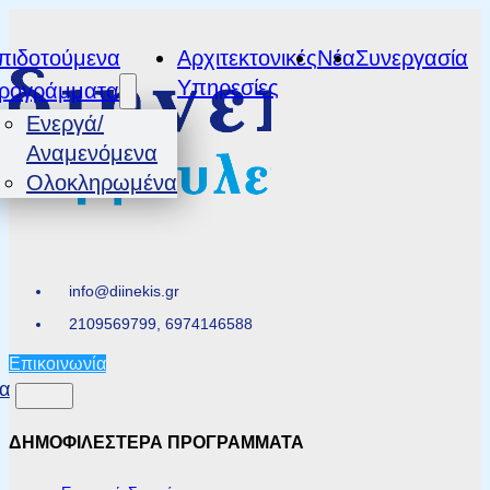
πιδοτούμενα
Αρχιτεκτονικές
Νέα
Συνεργασία
Υπηρεσίες
ρογράμματα
Ενεργά/
Αναμενόμενα
Ολοκληρωμένα
info@diinekis.gr
2109569799, 6974146588
Επικοινωνία
α
ΔΗΜΟΦΙΛΕΣΤΕΡΑ ΠΡΟΓΡΑΜΜΑΤΑ