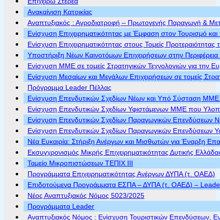
Επιχειρώ Στερεά
Ανακαίνιση Κατοικίας
Αναπτυξιακός : Αγροδιατροφή – Πρωτογενής Παραγωγή & Με
Ενίσχυση Επιχειρηματικότητας με Έμφαση στον Τουρισμό και 
Ενίσχυση Επιχειρηματικότητας στους Τομείς Προτεραιότητας τ
Υποστήριξη Νέων Καινοτόμων Επιχειρήσεων στην Περιφέρεια
Ενίσχυση ΜΜΕ σε τομείς Στρατηγικών Τεχνολογιών για την Ε
Ενίσχυση Μεσαίων και Μεγάλων Επιχειρήσεων σε τομείς Στρα
Πρόγραμμα Leader Πέλλας
Ενίσχυση Επενδυτικών Σχεδίων Νέων και Υπό Σύσταση ΜΜΕ π
Ενίσχυση Επενδυτικών Σχεδίων Υφιστάμενων ΜΜΕ που Υλοποι
Ενίσχυση Επενδυτικών Σχεδίων Παραγωγικών Επενδύσεων Νέ
Ενίσχυση Επενδυτικών Σχεδίων Παραγωγικών Επενδύσεων Υφ
Νέα Ευκαιρία: Στήριξη Ανέργων και Μισθωτών για Έναρξη Επ
Εκσυγχρονισμός Μικρής Επιχειρηματικότητας Δυτικής Ελλάδα
Ταμείο Μικροπιστώσεων ΤΕΠΙΧ ΙΙΙ
Προγράμματα Επιχειρηματικότητας Ανέργων ΔΥΠΑ (τ. ΟΑΕΔ)
Επιδοτούμενα Προγράμματα ΕΣΠΑ – ΔΥΠΑ (τ. ΟΑΕΔ) – Leader 
Νέος Αναπτυξιακός Νόμος 5023/2025
Προγράμματα Leader
Αναπτυξιακός Νόμος : Ενίσχυση Τουριστικών Επενδύσεων, Ε