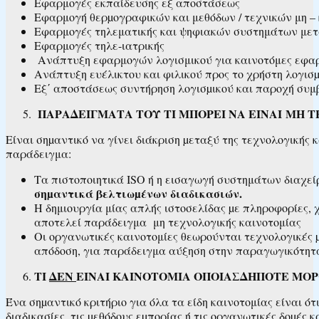
Εφαρμογές εκπαίδευσης εξ αποστάσεως
Εφαρμογή θερµογραφικών και μεθόδων / τεχνικών μη 
Εφαρμογές τηλεματικής και ψηφιακών συστημάτων μετ
Εφαρμογές τηλε-ιατρικής
Ανάπτυξη εφαρμογών λογισμικού για καινοτόμες εφαρμ
Ανάπτυξη ευέλικτου και φιλικού προς το χρήστη λογισµ
Εξ΄ αποστάσεως συντήρηση λογισµικού και παροχή συ
ΠΑΡΑΔΕΙΓΜΑΤΑ ΤΟΥ ΤΙ ΜΠΟΡΕΙ ΝΑ ΕΙΝΑΙ ΜΗ 
Είναι σηµαντικό να γίνει διάκριση µεταξύ της τεχνολογικής 
παράδειγμα:
Τα πιστοποιητικά ISO ή η εισαγωγή συστημάτων διαχείρ
σηµαντικά βελτιωµένων διαδικασιών.
Η δημιουργία μίας απλής ιστοσελίδας µε πληροφορίες, 
αποτελεί παράδειγμα μη τεχνολογικής καινοτομίας
Οι οργανωτικές καινοτομίες θεωρούνται τεχνολογικές 
απόδοση, για παράδειγμα αύξηση στην παραγωγικότητα
ΤΙ
ΔΕΝ
ΕΙΝΑΙ ΚΑΙΝΟΤΟΜΙΑ ΟΠΟΙΑΣΔΗΠΟΤΕ ΜΟ
Ένα σηµαντικό κριτήριο για όλα τα είδη καινοτομίας είναι ό
διαδικασίες, τις µεθόδους εµπορίας ή τις οργανωτικές δοµές κ