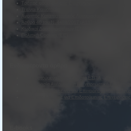
Τρόπος φορολόγησης Ενίσχυσης
Τι είναι Καινοτομία
Ανοιχτός Καταπιστευτικός Λογαριασμός
Άρθρο 40 του Ν. 4488/2017 (Α137/13.09.2017)
Κωδικοί Δραστηριοτήτων (ΣΤΑΚΟΔ)
Πολιτική Cookies (ΕΕ)
Ενδιαφέροντα άρθρα
Τα Επιδοτούμενα Προγράμματα ΕΣΠΑ – ΔΥΠΑ (τέως Ο
Προετοιμασία Ανέργου για Επιχειρηματική Επιδότησ
Επιλέξιμες Δαπάνες για την Επιχειρηματικότητα Ανέ
Επιλέξιμες Δαπάνες για Επιδοτούμενες Επιχειρήσε
E-books