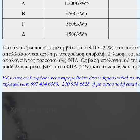
Α
1.200€/kWp
Β
650€/kWp
Γ
560€/kWp
Δ
450€/kWp
Στα ανωτέρω ποσά περιλαμβάνεται ο ΦΠΑ (24%), που αποτελ
απαλλάσσονται από την υποχρέωση υποβολής δήλωσης και κα
αναλογούντος ποσοστού (%) ΦΠΑ. Ως βάση υπολογισμού της 
ποσά δεν περιλαμβάνεται ο ΦΠΑ (24%), και συνεπώς δεν απο
Εάν σας ενδιαφέρει να ενημερωθείτε όταν δημοσιευθεί το π
τηλεφώνων: 697 414 6588, 210 958 6828 ή με αποστολή email
Χρήσιμα αρχεία
Είδη Επιχειρήσεων
Μέγεθος Επιχείρησης
Προβληματική Επιχείρηση