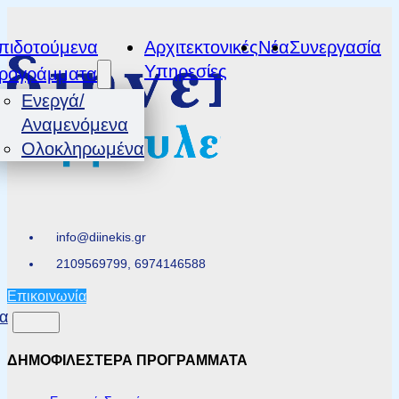
πιδοτούμενα
Αρχιτεκτονικές
Νέα
Συνεργασία
Υπηρεσίες
ρογράμματα
Ενεργά/
Αναμενόμενα
Ολοκληρωμένα
info@diinekis.gr
2109569799, 6974146588
Επικοινωνία
α
ΔΗΜΟΦΙΛΕΣΤΕΡΑ ΠΡΟΓΡΑΜΜΑΤΑ