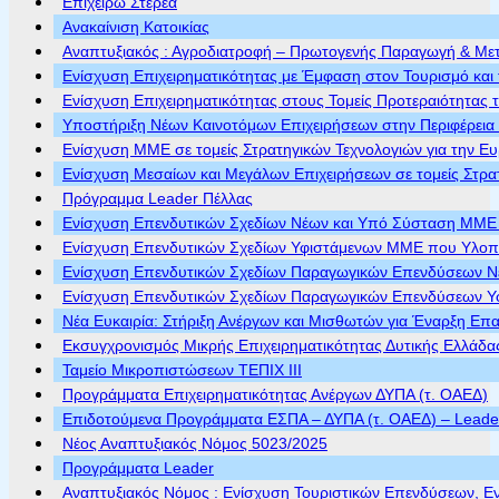
Επιχειρώ Στερεά
Ανακαίνιση Κατοικίας
Αναπτυξιακός : Αγροδιατροφή – Πρωτογενής Παραγωγή & Με
Ενίσχυση Επιχειρηματικότητας με Έμφαση στον Τουρισμό και 
Ενίσχυση Επιχειρηματικότητας στους Τομείς Προτεραιότητας τ
Υποστήριξη Νέων Καινοτόμων Επιχειρήσεων στην Περιφέρεια
Ενίσχυση ΜΜΕ σε τομείς Στρατηγικών Τεχνολογιών για την Ε
Ενίσχυση Μεσαίων και Μεγάλων Επιχειρήσεων σε τομείς Στρα
Πρόγραμμα Leader Πέλλας
Ενίσχυση Επενδυτικών Σχεδίων Νέων και Υπό Σύσταση ΜΜΕ π
Ενίσχυση Επενδυτικών Σχεδίων Υφιστάμενων ΜΜΕ που Υλοποι
Ενίσχυση Επενδυτικών Σχεδίων Παραγωγικών Επενδύσεων Νέ
Ενίσχυση Επενδυτικών Σχεδίων Παραγωγικών Επενδύσεων Υφ
Νέα Ευκαιρία: Στήριξη Ανέργων και Μισθωτών για Έναρξη Επ
Εκσυγχρονισμός Μικρής Επιχειρηματικότητας Δυτικής Ελλάδα
Ταμείο Μικροπιστώσεων ΤΕΠΙΧ ΙΙΙ
Προγράμματα Επιχειρηματικότητας Ανέργων ΔΥΠΑ (τ. ΟΑΕΔ)
Επιδοτούμενα Προγράμματα ΕΣΠΑ – ΔΥΠΑ (τ. ΟΑΕΔ) – Leader 
Νέος Αναπτυξιακός Νόμος 5023/2025
Προγράμματα Leader
Αναπτυξιακός Νόμος : Ενίσχυση Τουριστικών Επενδύσεων, Ε