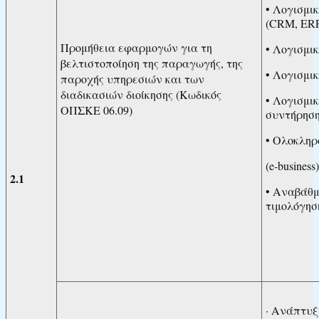
• Λογισμι
(CRM, ER
Προμήθεια εφαρμογών για τη
• Λογισμι
βελτιστοποίηση της παραγωγής, της
• Λογισμ
παροχής υπηρεσιών και των
διαδικασιών διοίκησης (Κωδικός
• Λογισμι
ΟΠΣΚΕ 06.09)
συντήρηση
• Ολοκληρ
(e-business)
2.1
• Αναβάθμ
τιμολόγηση
· Ανάπτυξ