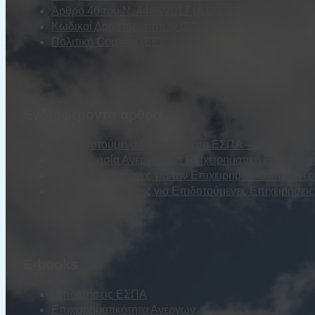
Άρθρο 40 του Ν. 4488/2017 (Α137/13.09.2017)
Κωδικοί Δραστηριοτήτων (ΣΤΑΚΟΔ)
Πολιτική Cookies (ΕΕ)
Ενδιαφέροντα άρθρα
Τα Επιδοτούμενα Προγράμματα ΕΣΠΑ – ΔΥΠΑ (τέως Ο
Προετοιμασία Ανέργου για Επιχειρηματική Επιδότησ
Επιλέξιμες Δαπάνες για την Επιχειρηματικότητα Ανέ
Επιλέξιμες Δαπάνες για Επιδοτούμενες Επιχειρήσε
E-books
Επιδοτήσεις ΕΣΠΑ
Επιχειρηματικότητα Ανέργων