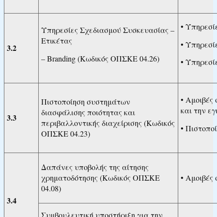
• Υπηρεσί
Υπηρεσίες Σχεδιασμού Συσκευασίας –
Ετικέτας
• Υπηρεσί
3.2
– Branding (Κωδικός ΟΠΣΚΕ 04.26)
• Υπηρεσί
• Αμοιβές
Πιστοποίηση συστημάτων
και την ε
διασφάλισης ποιότητας και
3.3
περιβαλλοντικής διαχείρισης (Κωδικός
• Πιστοπο
ΟΠΣΚΕ 04.23)
Δαπάνες υποβολής της αίτησης
χρηματοδότησης (Κωδικός ΟΠΣΚΕ
• Αμοιβές
04.08)
3.4
Συμβουλευτική υποστήριξη για την