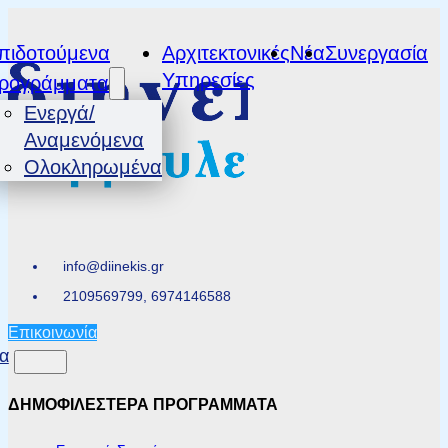
πιδοτούμενα
Αρχιτεκτονικές
Νέα
Συνεργασία
Υπηρεσίες
ρογράμματα
Ενεργά/
Αναμενόμενα
Ολοκληρωμένα
info@diinekis.gr
2109569799, 6974146588
Επικοινωνία
α
ΔΗΜΟΦΙΛΕΣΤΕΡΑ ΠΡΟΓΡΑΜΜΑΤΑ