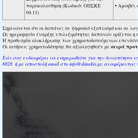
παρακολούθηση (Κωδικός ΟΠΣΚΕ
• Αμοιβές
04.11)
Σημειώνεται ότι οι δαπάνες σε ψηφιακό εξοπλισμό και σε λ
Ως ημερομηνία έναρξης επιλεξιμότητας δαπανών ορίζεται η
Η προθεσμία ολοκλήρωσης των χρηματοδοτούμενων επενδύσε
σειρά προτ
Οι αιτήσεις χρηματοδότησης θα αξιολογηθούν με
Εάν σας ενδιαφέρει να ενημερωθείτε για την δυνατότητα υπ
6828 ή με αποστολή email στο info@diinekis.gr, αναφέροντα
Χρήσιμα αρχεία
Είδη Επιχειρήσεων
Μέγεθος Επιχείρησης
Προβληματική Επιχείρηση
Τρόπος φορολόγησης Ενίσχυσης
Τι είναι Καινοτομία
Ανοιχτός Καταπιστευτικός Λογαριασμός