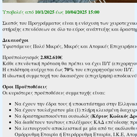
10/1/2025
10/04/2025 15:00
Υποβολές από
έως
Σκοπός του Προγράμματος είναι η ενίσχυση των χειροτεχνικ
στήριξης επενδύσεων σε όλο το εύρος ανάπτυξης και δραστηρ
Δικαιούχοι
Υφιστάμενες Πολύ Μικρές, Μικρές και Ατομικές Επιχειρήσει
2.882.610€
Προϋπολογισμός
Κάθε επενδυτική πρόταση θα πρέπει να έχει Π/Υ (επιχορηγ
70%
Η επιδότηση ανέρχεται έως
του επιχορηγούμενου Π/Υ.
Η ιδιωτική συμμετοχή του δικαιούχου (επιχείρηση) αποδεικν
Όροι Προϋποθέσεις
Οι κυριότερες προϋποθέσεις συμμετοχής είναι:
Να έχουν την έδρα τους ή υποκατάστημα στην Ελληνικ
Να έχουν τουλάχιστον μία (1) πλήρη κλεισμένη διαχειρ
Κύριος Κωδικός Δρ
Να δραστηριοποιούνται ουσιωδώς (
Να διαθέτουν τον/τους επιλέξιμους ΚΑΔ επένδυσης πριν
Να λειτουργούν αποκλειστικά με μία από τις ακόλουθε
Ομόρρυθμη Εταιρία ή Ετερόρρυθμη Εταιρία, Ι.Κ.Ε, Ατομι