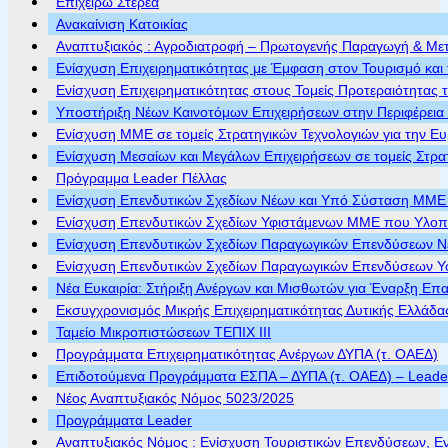
Επιχειρώ Στερεά
Ανακαίνιση Κατοικίας
Αναπτυξιακός : Αγροδιατροφή – Πρωτογενής Παραγωγή & Με
Ενίσχυση Επιχειρηματικότητας με Έμφαση στον Τουρισμό και 
Ενίσχυση Επιχειρηματικότητας στους Τομείς Προτεραιότητας τ
Υποστήριξη Νέων Καινοτόμων Επιχειρήσεων στην Περιφέρεια
Ενίσχυση ΜΜΕ σε τομείς Στρατηγικών Τεχνολογιών για την Ε
Ενίσχυση Μεσαίων και Μεγάλων Επιχειρήσεων σε τομείς Στρα
Πρόγραμμα Leader Πέλλας
Ενίσχυση Επενδυτικών Σχεδίων Νέων και Υπό Σύσταση ΜΜΕ π
Ενίσχυση Επενδυτικών Σχεδίων Υφιστάμενων ΜΜΕ που Υλοποι
Ενίσχυση Επενδυτικών Σχεδίων Παραγωγικών Επενδύσεων Νέ
Ενίσχυση Επενδυτικών Σχεδίων Παραγωγικών Επενδύσεων Υφ
Νέα Ευκαιρία: Στήριξη Ανέργων και Μισθωτών για Έναρξη Επ
Εκσυγχρονισμός Μικρής Επιχειρηματικότητας Δυτικής Ελλάδα
Ταμείο Μικροπιστώσεων ΤΕΠΙΧ ΙΙΙ
Προγράμματα Επιχειρηματικότητας Ανέργων ΔΥΠΑ (τ. ΟΑΕΔ)
Επιδοτούμενα Προγράμματα ΕΣΠΑ – ΔΥΠΑ (τ. ΟΑΕΔ) – Leader 
Νέος Αναπτυξιακός Νόμος 5023/2025
Προγράμματα Leader
Αναπτυξιακός Νόμος : Ενίσχυση Τουριστικών Επενδύσεων, Ε