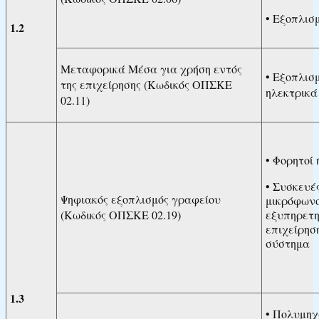
• Εξοπλισ
1.2
Μεταφορικά Μέσα για χρήση εντός
• Εξοπλισ
της επιχείρησης (Κωδικός ΟΠΣΚΕ
ηλεκτρικά
02.11)
• Φορητοί 
• Συσκευέ
Ψηφιακός εξοπλισμός γραφείου
μικρόφωνο
(Κωδικός ΟΠΣΚΕ 02.19)
εξυπηρετη
επιχείρησ
σύστημα
1.3
• Πολυμηχ