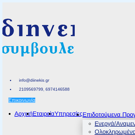
info@diinekis.gr
2109569799, 6974146588
Επικοινωνία
Αρχική
Εταιρεία
Υπηρεσίες
Επιδοτούμενα Προ
Ενεργά/Αναμε
Ολοκληρωμέν