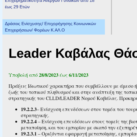
Επιχειρηματικότητα Ανέργων Γυναικών από 18
έως 29 Ετών
Δράσεις Ενίσχυσης/ Επιχορήγησης Κοινωνικών
Επιχειρήσεων/ Φορέων Κ.ΑΛ.Ο
Leader Καβάλας Θά
28/8/2023
6/11/2023
Υποβολή από
έως
Πράξεις Ιδιωτικού χαρακτήρα που συμβάλλουν με άμεσο ή 
ζωής του τοπικού πληθυσμού και στην ανάπτυξη της τοπική
στρατηγικής του CLLD/LEADER Νομού Καβάλας. Προκηρύσ
19.2.2.3
– Ενίσχυση επενδύσεων στον τομέα του τουρι
στρατηγικής.
19.2.2.4
– Ενίσχυση επενδύσεων στους τομείς της βιο
μεταποίηση, και του εμπορίου με σκοπό την εξυπηρέτ
19.2.3.1
– Οριζόντια εφαρμογή μεταποίησης, εμπορί