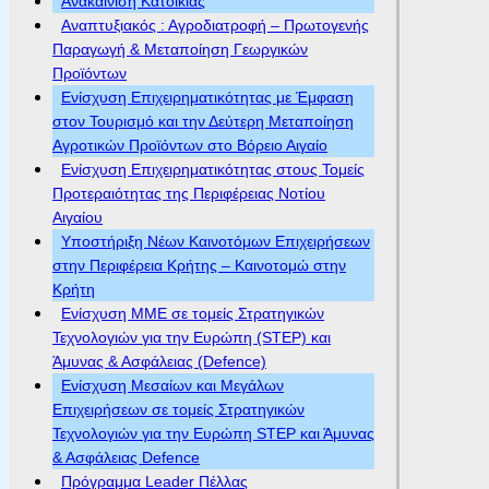
Ανακαίνιση Κατοικίας
Αναπτυξιακός : Αγροδιατροφή – Πρωτογενής
Παραγωγή & Μεταποίηση Γεωργικών
Προϊόντων
Ενίσχυση Επιχειρηματικότητας με Έμφαση
στον Τουρισμό και την Δεύτερη Μεταποίηση
Αγροτικών Προϊόντων στο Βόρειο Αιγαίο
Ενίσχυση Επιχειρηματικότητας στους Τομείς
Προτεραιότητας της Περιφέρειας Νοτίου
Αιγαίου
Υποστήριξη Νέων Καινοτόμων Επιχειρήσεων
στην Περιφέρεια Κρήτης – Καινοτομώ στην
Κρήτη
Ενίσχυση ΜΜΕ σε τομείς Στρατηγικών
Τεχνολογιών για την Ευρώπη (STEP) και
Άμυνας & Ασφάλειας (Defence)
Ενίσχυση Μεσαίων και Μεγάλων
Επιχειρήσεων σε τομείς Στρατηγικών
Τεχνολογιών για την Ευρώπη STEP και Άμυνας
& Ασφάλειας Defence
Πρόγραμμα Leader Πέλλας