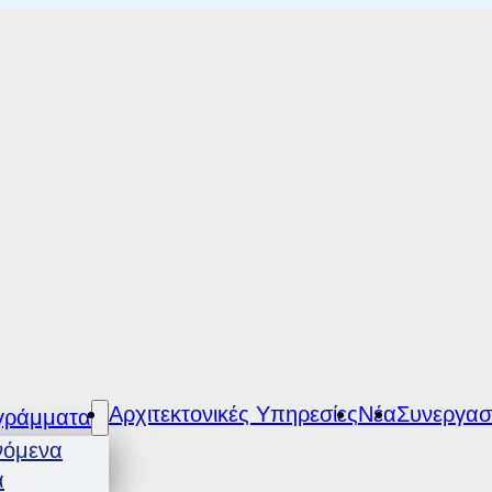
Αρχιτεκτονικές Υπηρεσίες
Νέα
Συνεργασ
γράμματα
νόμενα
α