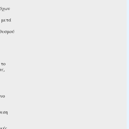
τόχων
ν μετά
ηθυσμού
 το
ας,
όνο
θεση
ικές