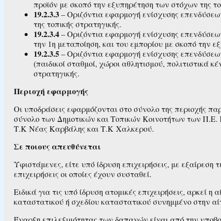
προϊόν με σκοπό την εξυπηρέτηση των στόχων της το
19.2.3.3
– Οριζόντια εφαρμογή ενίσχυσης επενδύσεω
της τοπικής στρατηγικής.
19.2.3.4
– Οριζόντια εφαρμογή ενίσχυσης επενδύσεων
την 1η μεταποίηση, και του εμπορίου με σκοπό την ε
19.2.3.5
– Οριζόντια εφαρμογή ενίσχυσης επενδύσεω
(παιδικοί σταθμοί, χώροι αθλητισμού, πολιτιστικά κ
στρατηγικής.
Περιοχή εφαρμογής
Οι υποδράσεις εφαρμόζονται στο σύνολο της περιοχής πα
σύνολο των Δημοτικών και Τοπικών Κοινοτήτων των Π.Ε.
Τ.Κ Νέας Καρβάλης και Τ.Κ Χαλκερού.
Σε ποιους απευθύνεται
Υφιστάμενες, είτε υπό ίδρυση επιχειρήσεις, με εξαίρεση τις
επιχειρήσεις οι οποίες έχουν συσταθεί.
Ειδικά για τις υπό ίδρυση ατομικές επιχειρήσεις, αρκεί η
καταστατικού ή σχεδίου καταστατικού συνημμένο στην αί
Έναρξη επιλεξιμότητας των δαπανών είναι από την υποβολ