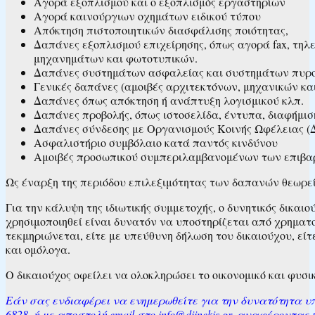
Αγορά εξοπλισμού και ο εξοπλισμός εργαστηρίων
Αγορά καινούργιων οχημάτων ειδικού τύπου
Απόκτηση πιστοποιητικών διασφάλισης ποιότητας,
Δαπάνες εξοπλισμού επιχείρησης, όπως αγορά fax, τη
μηχανημάτων και φωτοτυπικών.
Δαπάνες συστημάτων ασφαλείας και συστημάτων πυρο
Γενικές δαπάνες (αμοιβές αρχιτεκτόνων, μηχανικών και
Δαπάνες όπως απόκτηση ή ανάπτυξη λογισμικού κλπ.
Δαπάνες προβολής, όπως ιστοσελίδα, έντυπα, διαφήμιση
Δαπάνες σύνδεσης με Οργανισμούς Κοινής Ωφέλειας (Δ
Ασφαλιστήριο συμβόλαιο κατά παντός κινδύνου
Αμοιβές προσωπικού συμπεριλαμβανομένων των επιβαρ
Ως έναρξη της περιόδου επιλεξιμότητας των δαπανών θεωρείτ
Για την κάλυψη της ιδιωτικής συμμετοχής, ο δυνητικός δικαιο
χρησιμοποιηθεί είναι δυνατόν να υποστηρίζεται από χρημα
τεκμηριώνεται, είτε με υπεύθυνη δήλωση του δικαιούχου, εί
και ομόλογα.
Ο δικαιούχος οφείλει να ολοκληρώσει το οικονομικό και φυσικ
Εάν σας ενδιαφέρει να ενημερωθείτε για την δυνατότητα υπ
6828 ή με αποστολή email στο info@diinekis.gr, αναφέροντα