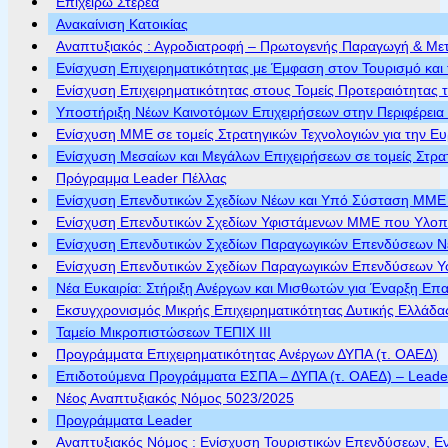
Επιχειρώ Στερεά
Ανακαίνιση Κατοικίας
Αναπτυξιακός : Αγροδιατροφή – Πρωτογενής Παραγωγή & Με
Ενίσχυση Επιχειρηματικότητας με Έμφαση στον Τουρισμό και 
Ενίσχυση Επιχειρηματικότητας στους Τομείς Προτεραιότητας τ
Υποστήριξη Νέων Καινοτόμων Επιχειρήσεων στην Περιφέρεια
Ενίσχυση ΜΜΕ σε τομείς Στρατηγικών Τεχνολογιών για την Ε
Ενίσχυση Μεσαίων και Μεγάλων Επιχειρήσεων σε τομείς Στρα
Πρόγραμμα Leader Πέλλας
Ενίσχυση Επενδυτικών Σχεδίων Νέων και Υπό Σύσταση ΜΜΕ π
Ενίσχυση Επενδυτικών Σχεδίων Υφιστάμενων ΜΜΕ που Υλοποι
Ενίσχυση Επενδυτικών Σχεδίων Παραγωγικών Επενδύσεων Νέ
Ενίσχυση Επενδυτικών Σχεδίων Παραγωγικών Επενδύσεων Υφ
Νέα Ευκαιρία: Στήριξη Ανέργων και Μισθωτών για Έναρξη Επ
Εκσυγχρονισμός Μικρής Επιχειρηματικότητας Δυτικής Ελλάδα
Ταμείο Μικροπιστώσεων ΤΕΠΙΧ ΙΙΙ
Προγράμματα Επιχειρηματικότητας Ανέργων ΔΥΠΑ (τ. ΟΑΕΔ)
Επιδοτούμενα Προγράμματα ΕΣΠΑ – ΔΥΠΑ (τ. ΟΑΕΔ) – Leader 
Νέος Αναπτυξιακός Νόμος 5023/2025
Προγράμματα Leader
Αναπτυξιακός Νόμος : Ενίσχυση Τουριστικών Επενδύσεων, Ε