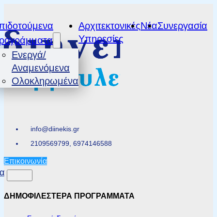
πιδοτούμενα
Αρχιτεκτονικές
Νέα
Συνεργασία
Υπηρεσίες
ρογράμματα
Ενεργά/
Αναμενόμενα
Ολοκληρωμένα
info@diinekis.gr
2109569799, 6974146588
Επικοινωνία
α
ΔΗΜΟΦΙΛΕΣΤΕΡΑ ΠΡΟΓΡΑΜΜΑΤΑ