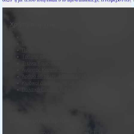
Χρήσιμα αρχεία
Είδη Επιχειρήσεων
Μέγεθος Επιχείρησης
Προβληματική Επιχείρηση
Τρόπος φορολόγησης Ενίσχυσης
Τι είναι Καινοτομία
Ανοιχτός Καταπιστευτικός Λογαριασμός
Άρθρο 40 του Ν. 4488/2017 (Α137/13.09.2017)
Κωδικοί Δραστηριοτήτων (ΣΤΑΚΟΔ)
Πολιτική Cookies (ΕΕ)
Ενδιαφέροντα άρθρα
Τα Επιδοτούμενα Προγράμματα ΕΣΠΑ – ΔΥΠΑ (τέως Ο